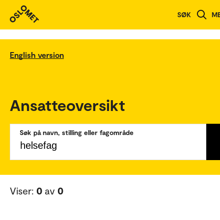
SØK
M
English version
Ansatteoversikt
Søk på navn, stilling eller fagområde
Viser:
0
av
0