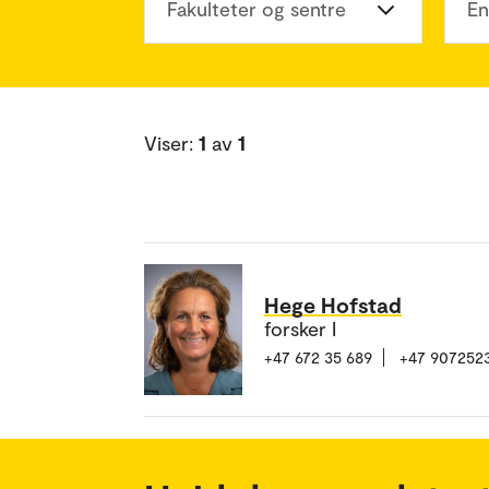
Fakulteter og sentre
En
Viser:
1
av
1
Hege Hofstad
forsker I
+47 672 35 689
+47 907252