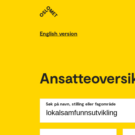
English version
Ansatteoversi
Søk på navn, stilling eller fagområde