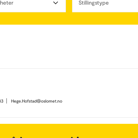
heter
Stillingstype
33
Hege.Hofstad@oslomet.no