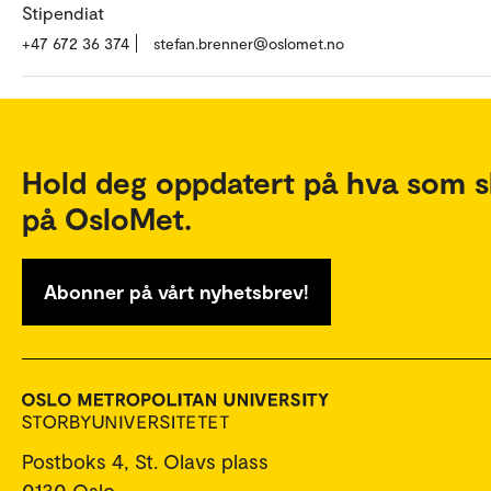
Stipendiat
+47 672 36 374
stefan.brenner@oslomet.no
Hold deg oppdatert på hva som s
på OsloMet.
Abonner på vårt nyhetsbrev!
Postboks 4, St. Olavs plass
0130 Oslo