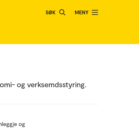
SØK
MENY
nomi- og verksemdsstyring.
anleggje og