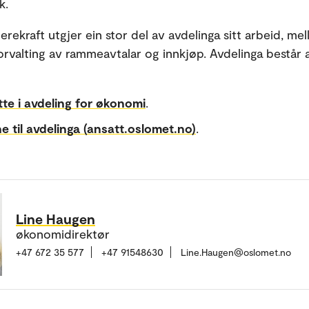
k.
erekraft utgjer ein stor del av avdelinga sitt arbeid, me
rvalting av rammeavtalar og innkjøp. Avdelinga består a
ette i avdeling for økonomi
.
e til avdelinga (ansatt.oslomet.no)
.
Line Haugen
økonomidirektør
+47 672 35 577
+47 91548630
Line.Haugen@oslomet.no