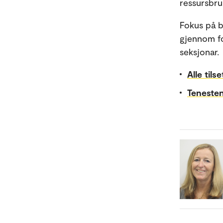
ressursbru
Fokus på b
gjennom fo
seksjonar.
Alle tils
Tenesten