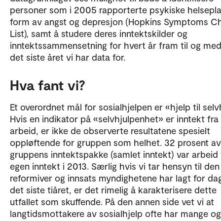
personer som i 2005 rapporterte psykiske helsepla
form av angst og depresjon (Hopkins Symptoms C
List), samt å studere deres inntektskilder og
inntektssammensetning for hvert år fram til og med
det siste året vi har data for.
Hva fant vi?
Et overordnet mål for sosialhjelpen er «hjelp til selv
Hvis en indikator på «selvhjulpenhet» er inntekt fra
arbeid, er ikke de observerte resultatene spesielt
oppløftende for gruppen som helhet. 32 prosent av
gruppens inntektspakke (samlet inntekt) var arbeid 
egen inntekt i 2013. Særlig hvis vi tar hensyn til den
reformiver og innsats myndighetene har lagt for da
det siste tiåret, er det rimelig å karakterisere dette
utfallet som skuffende. På den annen side vet vi at
langtidsmottakere av sosialhjelp ofte har mange og