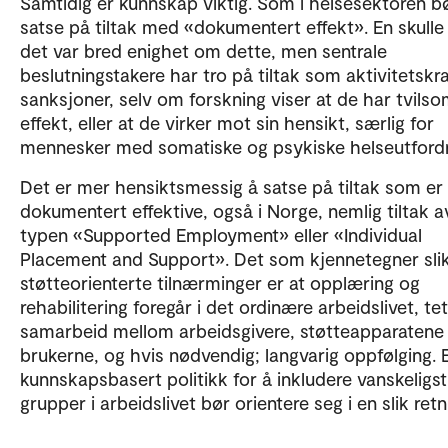
Samtidig er kunnskap viktig. Som i helsesektoren bø
satse på tiltak med «dokumentert effekt». En skulle
det var bred enighet om dette, men sentrale
beslutningstakere har tro på tiltak som aktivitetskr
sanksjoner, selv om forskning viser at de har tvils
effekt, eller at de virker mot sin hensikt, særlig for
mennesker med somatiske og psykiske helseutfordr
Det er mer hensiktsmessig å satse på tiltak som er
dokumentert effektive, også i Norge, nemlig tiltak a
typen «Supported Employment» eller «Individual
Placement and Support». Det som kjennetegner sli
støtteorienterte tilnærminger er at opplæring og
rehabilitering foregår i det ordinære arbeidslivet, tet
samarbeid mellom arbeidsgivere, støtteapparatene
brukerne, og hvis nødvendig; langvarig oppfølging. 
kunnskapsbasert politikk for å inkludere vanskeligsti
grupper i arbeidslivet bør orientere seg i en slik retn