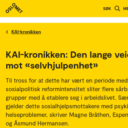
SØK
M
KAI-kronikken
KAI-kronikken: Den lange ve
mot «selvhjulpenhet»
Til tross for at dette har vært en periode me
sosialpolitisk reformintensitet sliter flere sår
grupper med å etablere seg i arbeidslivet. Sær
gjelder dette sosialhjelpsmottakere med psyk
helseproblemer, skriver Magne Bråthen, Espe
og Åsmund Hermansen.