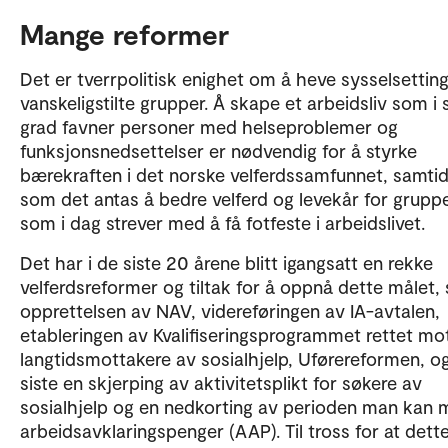
Mange reformer
Det er tverrpolitisk enighet om å heve sysselsetting
vanskeligstilte grupper. Å skape et arbeidsliv som i 
grad favner personer med helseproblemer og
funksjonsnedsettelser er nødvendig for å styrke
bærekraften i det norske velferdssamfunnet, samtid
som det antas å bedre velferd og levekår for grupp
som i dag strever med å få fotfeste i arbeidslivet.
Det har i de siste 20 årene blitt igangsatt en rekke
velferdsreformer og tiltak for å oppnå dette målet,
opprettelsen av NAV, videreføringen av IA-avtalen,
etableringen av Kvalifiseringsprogrammet rettet mo
langtidsmottakere av sosialhjelp, Uførereformen, og
siste en skjerping av aktivitetsplikt for søkere av
sosialhjelp og en nedkorting av perioden man kan 
arbeidsavklaringspenger (AAP). Til tross for at dette