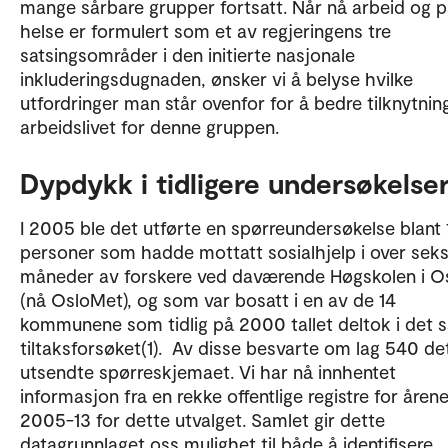
mange sårbare grupper fortsatt. Når nå arbeid og p
helse er formulert som et av regjeringens tre
satsingsområder i den initierte nasjonale
inkluderingsdugnaden, ønsker vi å belyse hvilke
utfordringer man står ovenfor for å bedre tilknytnin
arbeidslivet for denne gruppen.
Dypdykk i tidligere undersøkelse
I 2005 ble det utførte en spørreundersøkelse blant
personer som hadde mottatt sosialhjelp i over sek
måneder av forskere ved daværende Høgskolen i O
(nå OsloMet), og som var bosatt i en av de 14
kommunene som tidlig på 2000 tallet deltok i det s
tiltaksforsøket(1). Av disse besvarte om lag 540 de
utsendte spørreskjemaet. Vi har nå innhentet
informasjon fra en rekke offentlige registre for åren
2005-13 for dette utvalget. Samlet gir dette
datagrunnlaget oss mulighet til både å identifisere