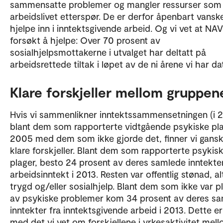
sammensatte problemer og mangler ressurser som
arbeidslivet etterspør. De er derfor åpenbart vanske
hjelpe inn i inntektsgivende arbeid. Og vi vet at NA
forsøkt å hjelpe: Over 70 prosent av
sosialhjelpsmottakerne i utvalget har deltatt på
arbeidsrettede tiltak i løpet av de ni årene vi har dat
Klare forskjeller mellom gruppen
Hvis vi sammenlikner inntektssammensetningen (i 
blant dem som rapporterte vidtgående psykiske pla
2005 med dem som ikke gjorde det, finner vi gans
klare forskjeller. Blant dem som rapporterte psykis
plager, besto 24 prosent av deres samlede inntekte
arbeidsinntekt i 2013. Resten var offentlig stønad, al
trygd og/eller sosialhjelp. Blant dem som ikke var p
av psykiske problemer kom 34 prosent av deres s
inntekter fra inntektsgivende arbeid i 2013. Dette er 
med det vi vet om forskjellene i yrkesaktivitet mel