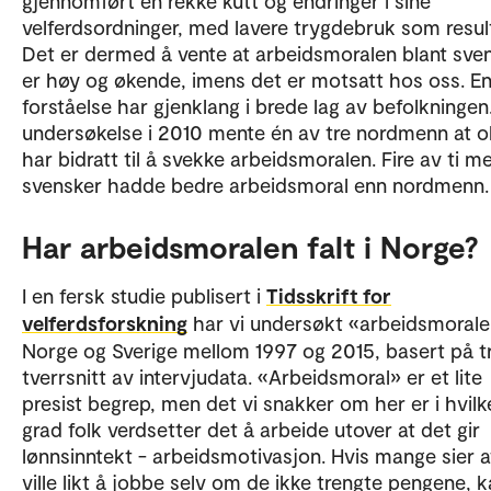
gjennomført en rekke kutt og endringer i sine
velferdsordninger, med lavere trygdebruk som result
Det er dermed å vente at arbeidsmoralen blant sve
er høy og økende, imens det er motsatt hos oss. En 
forståelse har gjenklang i brede lag av befolkningen.
undersøkelse i 2010 mente én av tre nordmenn at o
har bidratt til å svekke arbeidsmoralen. Fire av ti m
svensker hadde bedre arbeidsmoral enn nordmenn.
Har arbeidsmoralen falt i Norge?
I en fersk studie publisert i
Tidsskrift for
velferdsforskning
har vi undersøkt «arbeidsmorale
Norge og Sverige mellom 1997 og 2015, basert på t
tverrsnitt av intervjudata. «Arbeidsmoral» er et lite
presist begrep, men det vi snakker om her er i hvilk
grad folk verdsetter det å arbeide utover at det gir
lønnsinntekt - arbeidsmotivasjon. Hvis mange sier a
ville likt å jobbe selv om de ikke trengte pengene, k