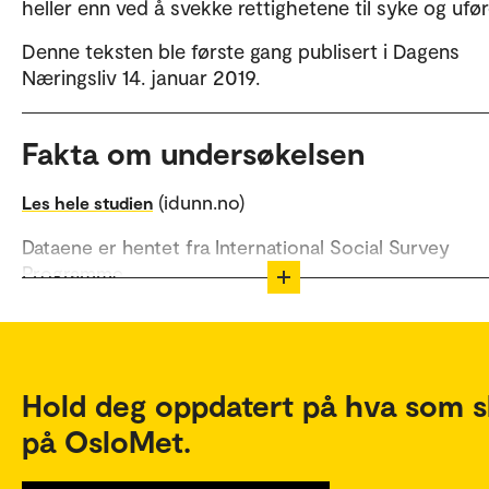
heller enn ved å svekke rettighetene til syke og ufør
Denne teksten ble første gang publisert i Dagens
Næringsliv 14. januar 2019.
Fakta om undersøkelsen
(idunn.no)
Les hele studien
Dataene er hentet fra International Social Survey
Programme.
Arbeidsmotivasjon ble målt ved hjelp av to spørsmål
respondentene anga i hvilken grad de var enige:
Jeg vil foretrekke å arbeide selv om jeg ikke tren
Hold deg oppdatert på hva som s
pengene.
på OsloMet.
En jobb er bare en måte å tjene penger – ikke no