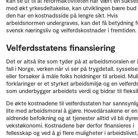
kan se ut til at reformaktiviteten har vært en sukse
med økt yrkesdeltakelse, kan utviklingen bære bud
den har en kostnadsside på lengre sikt. Hvis
arbeidsnormen undergraves, kan det få betydning f
svensk næringsliv og velferdskostnader i fremtiden.
Velferdsstatens finansiering
Det er altså lite som tyder på at arbeidsmoralen er i 
fall i Norge, verken når vi ser på trygdetall, sysselse
eller forsøker å måle folks holdninger til arbeid. Mul
forklaringer er et styrket arbeidsmiljø og en velferd
som underbygger arbeidets verdi og bidrar til fleksibi
De økte kostnadene til velferdsstaten har sannsynli
lite med arbeidsmoral å gjøre. Hovedårsakene er en
aldrende befolkning og at tjenester alltid vil bli dyrer
vekstøkonomi. Kostnadene bør derfor finansieres i
fellesskap og ved å gi flere muligheter i arbeidslivet