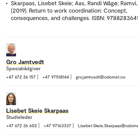
Skarpaas, Lisebet Skeie; Aas, Randi Wågø; Ramvi, 
(2019). Return to work coordination: Concept,
consequences, and challenges. ISBN: 978828364
Gro Jamtvedt
Spesialrådgiver
+47 672 36 157
+47 97518144
gro.jamtvedt@oslomet.no
Lisebet Skeie Skarpaas
Studieleder
+47 672 36 602
+47 97163337
Lisebet.Skeie.Skarpaas@oslom