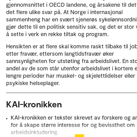
gjennomsnittet i OECD landene, og årsakene til det
det flere ulike svar på. At Norge i internasjonal
sammenheng har en svært sjenerøs sykelønnsordn
gjør dette til en politisk sensitiv sak, og det er stor vi
å sette i verk en rekke tiltak og program.
Hensikten er at flere skal komme raskt tilbake til jo
etter fravær, ettersom langtidsfravær øker
sannsynligheten for utstøting fra arbeidslivet. En st
andel av de som står utenfor arbeidslivet i kortere e
lengre perioder har muskel- og skjelettlidelser eller
psykiske helseplager.
KAI-kronikken
KAI-kronikken er tekster skrevet av forskere og a
for å skape større interesse for og bevissthet om
arbeidsinkludering.