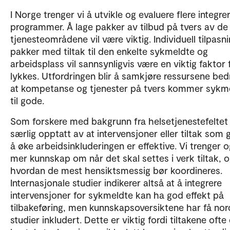
I Norge trenger vi å utvikle og evaluere flere integre
programmer. Å lage pakker av tilbud på tvers av de 
tjenesteområdene vil være viktig. Individuell tilpasn
pakker med tiltak til den enkelte sykmeldte og
arbeidsplass vil sannsynligvis være en viktig faktor 
lykkes. Utfordringen blir å samkjøre ressursene bedr
at kompetanse og tjenester på tvers kommer sykm
til gode.
Som forskere med bakgrunn fra helsetjenestefeltet 
særlig opptatt av at intervensjoner eller tiltak som g
å øke arbeidsinkluderingen er effektive. Vi trenger 
mer kunnskap om når det skal settes i verk tiltak, 
hvordan de mest hensiktsmessig bør koordineres.
Internasjonale studier indikerer altså at å integrere
intervensjoner for sykmeldte kan ha god effekt på
tilbakeføring, men kunnskapsoversiktene har få nor
studier inkludert. Dette er viktig fordi tiltakene ofte 