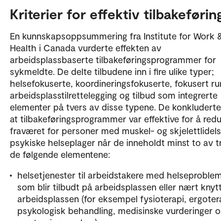
Kriterier for effektiv tilbakeføri
En kunnskapsoppsummering fra Institute for Work 
Health i Canada vurderte effekten av
arbeidsplassbaserte tilbakeføringsprogrammer for
sykmeldte. De delte tilbudene inn i fire ulike typer;
helsefokuserte, koordineringsfokuserte, fokusert ru
arbeidsplasstilrettelegging og tilbud som integrerte
elementer på tvers av disse typene. De konkludert
at tilbakeføringsprogrammer var effektive for å red
fraværet for personer med muskel- og skjelettlidel
psykiske helseplager når de inneholdt minst to av t
de følgende elementene:
helsetjenester til arbeidstakere med helseproble
som blir tilbudt på arbeidsplassen eller nært knytte
arbeidsplassen (for eksempel fysioterapi, ergoter
psykologisk behandling, medisinske vurderinger 