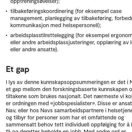
opptreningsøvelser);
tilbakeføringskoordinering (for eksempel case
management, planlegging av tilbakeføring, forbed
kommunikasjon med helsepersonell);
arbeidsplasstilrettelegging (for eksempel ergono
eller andre arbeidsplassjusteringer, opplæring av 
eller andre ansatte).
Et gap
I lys av denne kunnskapsoppsummeringen er det i 
et gap mellom den forskningsbaserte kunnskapen 
tiltakene som brukes nasjonalt. Det nærmeste vi 
er ordningen med «jobbspesialister». Disse er ansatt
Nav, eller hos Navs samarbeidspartnere i helsetjen
og tilbyr for personer som har et omfattende og
sammensatt behov tett individuell oppfølging for å
få og deretter beholde en jobb. Med andre ord er