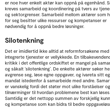
er noe hver enkelt aktør kan oppnå på egenhånd. S
kreves samarbeid og koordinering på tvers av tjene
og sektorgrenser. Samarbeid mellom aktører som h
for seg besitter ulike ressurser og kompetanser er
nødvendig for å oppnå bedre løsninger.
Silotenkning
Det er imidlertid ikke alltid at reformforsøkene med
integrerte tjenester er vellykkede. En tilbakevenden
kritikk i det offentlige ordskiftet er mangel på sama
og såkalt ‘silotenkning’. De enkelte aktører søker hel
avgrense seg, løse egne oppgaver, og ivareta sitt e
mandat istedenfor å samarbeide med andre. Samar
er vanskelig fordi det støter mot ulike forståelser o
tilnærminger til hvordan problemene best kan løses
Samtidig er det nettopp summen av forskjellig kun
og kompetanse som kan bidra til bedre oppgaveløs