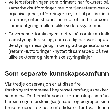
Velferdsforskningen som primært har fokusert på
samarbeidsutfordringer mellom tjenesteutøvere o
organisasjoner, utfordringer knyttet til politisk init
reformer, enten studert innenfor et land eller som
sammenligning mellom ulike velferdssystemer.
Governance-forskningen, det vi på norsk kan kall
‘samstyringsforskning’, som særlig har vært oppta
de styringsmessige og i noen grad organisatoriske
(reform-)utfordringer knyttet til samarbeid på tve
ulike sektorer og hierarkiske styringslinjer.
Som separate kunnskapssamfunn
Vår tredje observasjon er at disse fire
forskningsstrømmene i begrenset omfang «snakker
sammen». De fremstår som ulike kunnskapssamfu
har sine egne forskningsagendaer og begreper, sin
brukergrupper, og bestemte tidsskrifter hvor denne