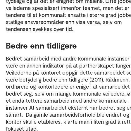
tydelige og at det er enighet om målene. Ofte jobb
veilederne spesialisert innenfor teamet, men det er
tendens til at kommunalt ansatte i større grad jobb
statlige ansvarsområder enn visa versa, selv om
tendensen svekkes over tid.
Bedre enn tidligere
Bedret samarbeid med andre kommunale instanser
være en annen indikator på at partnerskapet funger
Veilederne på kontoret oppgir dette samarbeidet 
være betydelig bedre enn tidligere (2011). Rådmenn,
ordførere og kontorledere er enige i at samarbeidet
bedret seg, selv om mange kommunale veiledere, ø
et enda tettere samarbeid med andre kommunale
instanser At samarbeidet eksternt har bedret seg er
så rart. Da gamle samarbeidsforhold ble endret og
kontor skulle etableres, klarte man i liten grad å ret
fokuset utad.