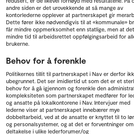
redusert, er de likevel fornøyd med resultatene. På 
andre siden er det urovekkende at så mange av
kontorlederne opplever at partnerskapet gir merarb
Dette fører ikke nødvendigvis til at «kommunale» b
får mindre oppmerksomhet enn statlige, men at det 
mindre tid til arbeidsrettet oppfølgingsarbeid for all
brukerne.
Behov for å forenkle
Politikernes tillit til partnerskapet i Nav er derfor ik
ubegrunnet. Det ser imidlertid ut som det er et ster
behov for å gå igjennom og forenkle den administra
kompleksiteten som partnerskapet medfører for le
og ansatte på lokalkontorene i Nav. Intervjuer med
lederne viser at partnerskapet innebærer mye
dobbeltarbeid, ved at de ansatte er knyttet til to lø
og personalsystemer, og at det er forventninger om
deltakelse i ulike lederforumer/og