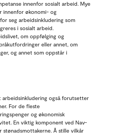
ompetanse innenfor sosialt arbeid. Mye
er innenfor økonomi- og
for seg arbeidsinkludering som
reres i sosialt arbeid.
dslivet, om oppfølging og
pråkutfordringer eller annet, om
inger, og annet som oppstår i
at arbeidsinkludering også forutsetter
er. For de fleste
aringspenger og økonomisk
tivitet. En viktig komponent ved Nav-
for stønadsmottakerne. Å stille vilkår