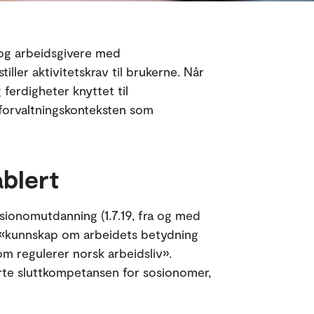
 og arbeidsgivere med
iller aktivitetskrav til brukerne. Når
ferdigheter knyttet til
 forvaltningskonteksten som
ablert
sosionomutdanning (1.7.19, fra og med
a «kunnskap om arbeidets betydning
om regulerer norsk arbeidsliv».
nerte sluttkompetansen for sosionomer,