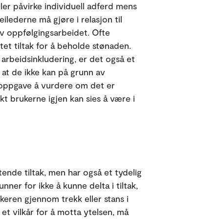
ller påvirke individuell adferd mens
ilederne må gjøre i relasjon til
v oppfølgingsarbeidet. Ofte
tet tiltak for å beholde stønaden.
arbeidsinkludering, er det også et
r at de ikke kan på grunn av
s oppgave å vurdere om det er
nkt brukerne igjen kan sies å være i
ttende tiltak, men har også et tydelig
nner for ikke å kunne delta i tiltak,
ukeren gjennom trekk eller stans i
et vilkår for å motta ytelsen, må