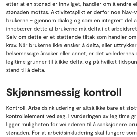
etter at en stønad er innvilget, handler om å endre e
stønaden mottas. Aktivitetsplikt er derfor noe Nav-ve
brukerne – gjennom dialog og som en integrert del a
innebærer dette at brukerne må delta i et arbeidsret
Selv om dette er et støttende tiltak som handler om 
krav. Når brukerne ikke ønsker å delta, eller uttrykke
helsemessige årsaker eller annet, er det veilederne
legitime grunner til å ikke delta, og på hvilket tidspu
stand til å delta.
Skjønnsmessig kontroll
Kontroll. Arbeidsinkludering er altså ikke bare et stø
kontrollelement ved seg. I vurderingen av legitime gru
ligger muligheten for veilederen til å sanksjonere br
stønaden. For at arbeidsinkludering skal fungere som 