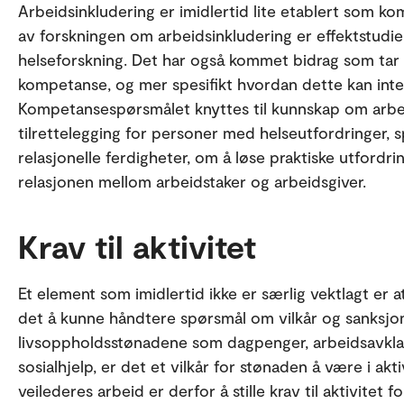
Arbeidsinkludering er imidlertid lite etablert som k
av forskningen om arbeidsinkludering er effektstudi
helseforskning. Det har også kommet bidrag som tar 
kompetanse, og mer spesifikt hvordan dette kan integ
Kompetansespørsmålet knyttes til kunnskap om arbei
tilrettelegging for personer med helseutfordringer, s
relasjonelle ferdigheter, om å løse praktiske utfordr
relasjonen mellom arbeidstaker og arbeidsgiver.
Krav til aktivitet
Et element som imidlertid ikke er særlig vektlagt er 
det å kunne håndtere spørsmål om vilkår og sanksjon
livsoppholdsstønadene som dagpenger, arbeidsavkl
sosialhjelp, er det et vilkår for stønaden å være i ak
veilederes arbeid er derfor å stille krav til aktivitet 