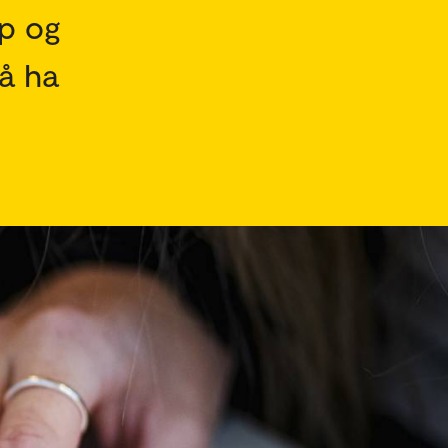
p og
 å ha