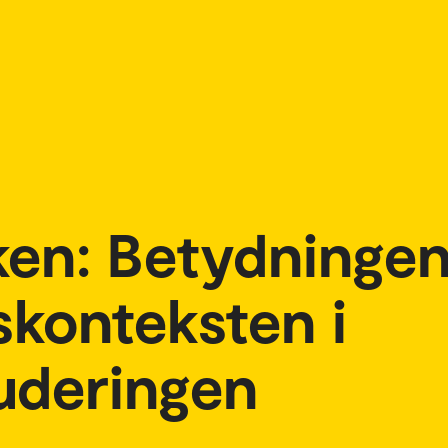
ken: Betydningen
skonteksten i
uderingen