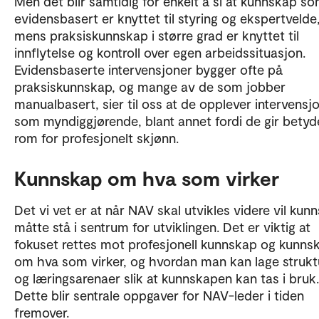
Men det blir samtidig for enkelt å si at kunnskap so
evidensbasert er knyttet til styring og ekspertvelde
mens praksiskunnskap i større grad er knyttet til
innflytelse og kontroll over egen arbeidssituasjon.
Evidensbaserte intervensjoner bygger ofte på
praksiskunnskap, og mange av de som jobber
manualbasert, sier til oss at de opplever intervensj
som myndiggjørende, blant annet fordi de gir betyde
rom for profesjonelt skjønn.
Kunnskap om hva som virker
Det vi vet er at når NAV skal utvikles videre vil kun
måtte stå i sentrum for utviklingen. Det er viktig at
fokuset rettes mot profesjonell kunnskap og kunns
om hva som virker, og hvordan man kan lage strukt
og læringsarenaer slik at kunnskapen kan tas i bruk.
Dette blir sentrale oppgaver for NAV-leder i tiden
fremover.