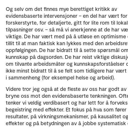
Og selv om det finnes mye berettiget kritikk av
evidensbaserte intervensjoner – en del har vært for
forskerstyrte, for detaljerte, gitt for lite rom til loka
tilpasninger osv. – så må vi anerkjenne at de har væ
viktige. De har vært med på å utløse en optimisme
tillit til at man faktisk kan lykkes med den arbeidsr
oppfølgingen. De har bidratt til å sette spørsmål o
kunnskap på dagsorden. De har reist viktige diskus
om tilvante arbeidsmåter og kunnskapsforståelser 
ikke minst bidratt til å se felt som tidligere har vært 
i sammenheng (for eksempel helse og arbeid).
Videre tror jeg også at de fleste av oss har godt av
bryne oss mot den evidensbaserte tenkningen. Oft
tenker vi veldig verdibasert og har lett for å forveks
begeistring med effekter. Et fokus på hva som fører t
resultater, på virkningsmekanismer, på kausalitet o
effekter og på betydningen av å jobbe systematisk