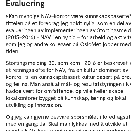
Evaluering
«Kan myndige NAV-kontor være kunnskapsbaserte?
tittelen på et foredrag jeg holdt nylig, som en del a
evalueringen av implementeringen av Stortingsmeld
(2015–2016) - NAV i en ny tid – for arbeid og aktivit
som jeg og andre kollegaer på OsloMet jobber med
tiden.
Stortingsmelding 33, som kom i 2016 er beskrevet
et retningsskifte for NAV, fra en kultur dominert av
kontroll til en kunnskapsbasert kultur basert på prø
og feiling. Man anså at mål- og resultatstyringen i 
hadde vært for omfattende, og ville heller skape
lokalkontorer bygget på kunnskap, læring og lokal
utvikling og innovasjon.
Og jeg kan gjerne besvare spørsmålet i foredragstit
med en gang: Ja. Skal man lykkes med å utvikle et
myndig NAV-kontor må man gå veien om hodene o