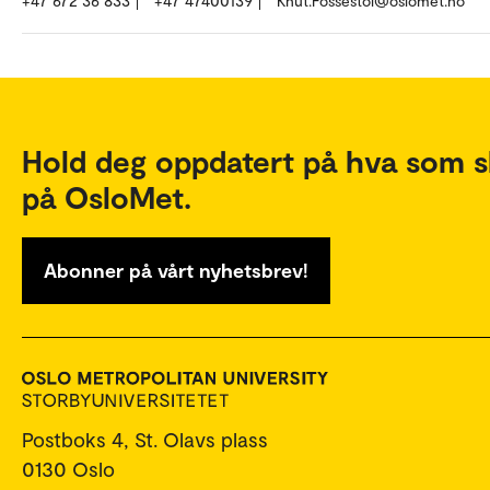
+47 672 36 833
+47 47400139
Knut.Fossestol@oslomet.no
Hold deg oppdatert på hva som s
på OsloMet.
Abonner på vårt nyhetsbrev!
Postboks 4, St. Olavs plass
0130 Oslo