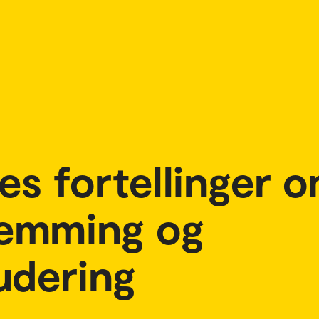
s fortellinger 
hemming og
udering