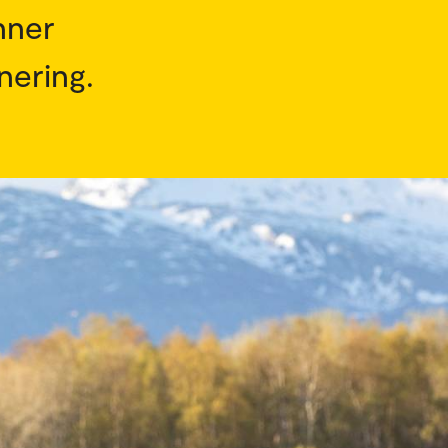
nner
nering.