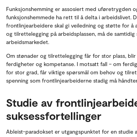
Funksjonshemming er assosiert med uføretrygden og r
funksjonshemmede ha rett til å delta i arbeidslivet.
frontlinjearbeidere skal gi veiledning og støtte for 
og tilrettelegging på arbeidsplassen, må de samtidig 
arbeidsmarkedet.
Om stønader og tilrettelegging får for stor plass, bli
ferdigheter og kompetanse. I motsatt fall – om ferd
for stor grad, får viktige spørsmål om behov og tilre
spenning som frontlinjearbeiderne stadig må håndte
Studie av frontlinjearbei
suksessfortellinger
Ableist-paradokset er utgangspunktet for en studie a