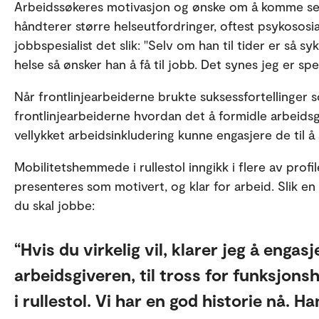
Arbeidssøkeres motivasjon og ønske om å komme seg
håndterer større helseutfordringer, oftest psykososia
jobbspesialist det slik: "Selv om han til tider er så s
helse så ønsker han å få til jobb. Det synes jeg er spen
Når frontlinjearbeiderne brukte suksessfortellinger s
frontlinjearbeiderne hvordan det å formidle arbeid
vellykket arbeidsinkludering kunne engasjere de til
Mobilitetshemmede i rullestol inngikk i flere av profi
presenteres som motivert, og klar for arbeid. Slik e
du skal jobbe:
Hvis du virkelig vil, klarer jeg å engas
arbeidsgiveren, til tross for funksjon
i rullestol. Vi har en god historie nå. Ha