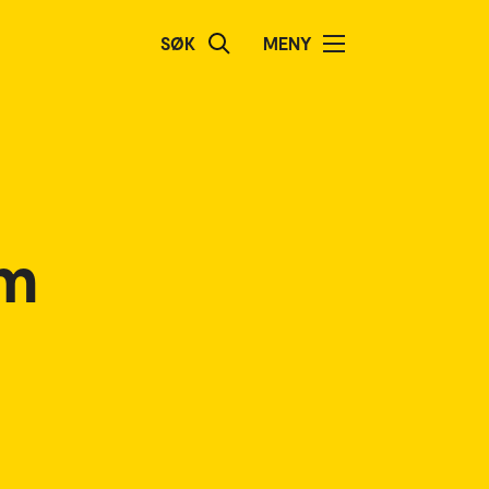
SØK
MENY
om