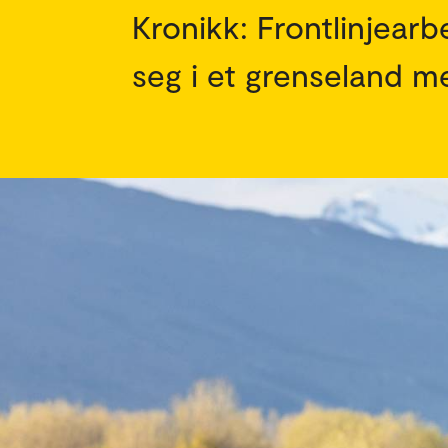
Kronikk: Frontlinjearb
seg i et grenseland m