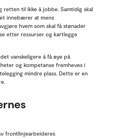
etten til ikke å jobbe. Samtidig skal
 Det innebærer at mens
å avgjøre hvem som skal få stønader
se etter ressurser og kartlegge
r det vanskeligere å få øye på
igheter og kompetanse fremheves i
ttelegging mindre plass. Dette er en
re.
dernes
v frontlinjearbeideres