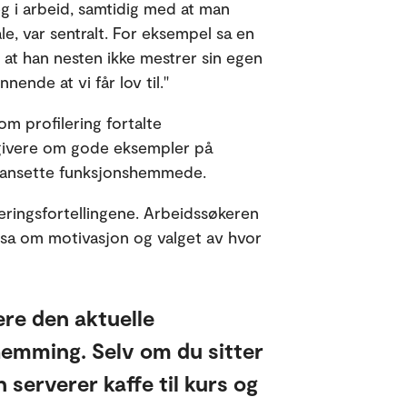
 i arbeid, samtidig med at man
le, var sentralt. For eksempel sa en
yk at han nesten ikke mestrer sin egen
nende at vi får lov til."
om profilering fortalte
sgivere om gode eksempler på
 å ansette funksjonshemmede.
leringsfortellingene. Arbeidssøkeren
n sa om motivasjon og valget av hvor
jere den aktuelle
shemming. Selv om du sitter
n serverer kaffe til kurs og