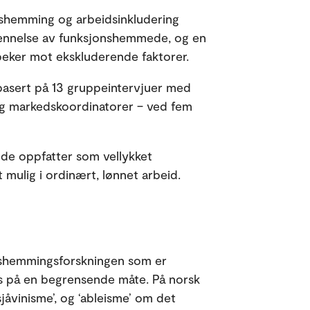
nshemming og arbeidsinkludering
kjennelse av funksjonshemmede, og en
peker mot ekskluderende faktorer.
basert på 13 gruppeintervjuer med
 og markedskoordinatorer – ved fem
a de oppfatter som vellykket
 mulig i ordinært, lønnet arbeid.
nshemmingsforskningen som er
s på en begrensende måte. På norsk
jåvinisme’, og ‘ableisme’ om det