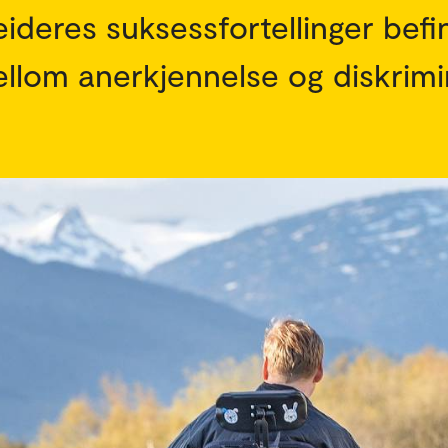
eideres suksessfortellinger befi
ellom anerkjennelse og diskrimi