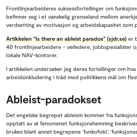
Frontlinjearbeideres suksessfortellinger om funksjo
befinner seg i et vanskelig grenseland mellom aner
verdsetting av motivasjon og arbeidskapasitet som 
Artikkelen "Is there an ableist paradox" (sjdr.se)
er 
40 frontlinjearbeidere – veiledere, jobbspesialister
lokale NAV-kontorer.
I artikkelen undersøker jeg deres fortellinger om hv
arbeidsinkludering i tråd med politikkens mål om flest
Ableist-paradokset
Det engelske begrepet ableism kommer fra funksjo
opptatt av at fenomenet funksjonshemning beskrive
brukes blant annet begrepene ‘funkofobi’, ‘funksjonss