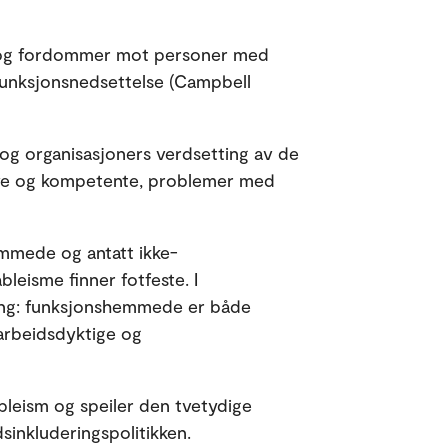
til og fordommer mot personer med
funksjonsnedsettelse (Campbell
 og organisasjoners verdsetting av de
tive og kompetente, problemer med
emmede og antatt ikke-
leisme finner fotfeste. I
eling: funksjonshemmede er både
arbeidsdyktige og
ableism og speiler den tvetydige
sinkluderingspolitikken.