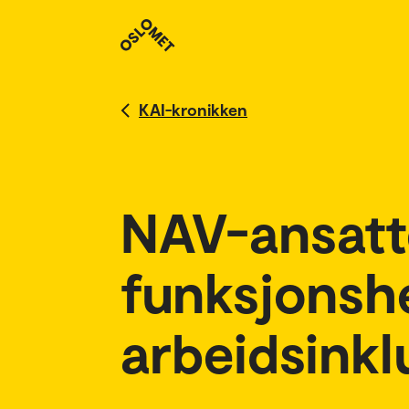
KAI-kronikken
NAV-ansatte
funksjons
arbeidsinkl