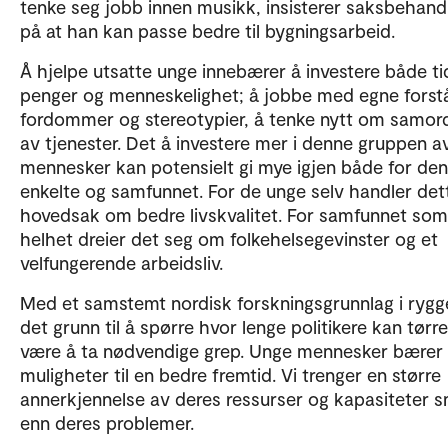
tenke seg jobb innen musikk, insisterer saksbehand
på at han kan passe bedre til bygningsarbeid.
Å hjelpe utsatte unge innebærer å investere både ti
penger og menneskelighet; å jobbe med egne forstå
fordommer og stereotypier, å tenke nytt om samor
av tjenester. Det å investere mer i denne gruppen a
mennesker kan potensielt gi mye igjen både for den
enkelte og samfunnet. For de unge selv handler dette
hovedsak om bedre livskvalitet. For samfunnet som
helhet dreier det seg om folkehelsegevinster og et
velfungerende arbeidsliv.
Med et samstemt nordisk forskningsgrunnlag i rygg
det grunn til å spørre hvor lenge politikere kan tørre
være å ta nødvendige grep. Unge mennesker bærer 
muligheter til en bedre fremtid. Vi trenger en større
annerkjennelse av deres ressurser og kapasiteter s
enn deres problemer.