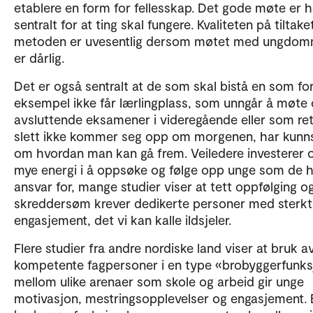
etablere en form for fellesskap. Det gode møte er h
sentralt for at ting skal fungere. Kvaliteten på tiltaket
metoden er uvesentlig dersom møtet med ungdo
er dårlig.
Det er også sentralt at de som skal bistå en som fo
eksempel ikke får lærlingplass, som unngår å møte o
avsluttende eksamener i videregående eller som ret
slett ikke kommer seg opp om morgenen, har kunn
om hvordan man kan gå frem. Veiledere investerer 
mye energi i å oppsøke og følge opp unge som de 
ansvar for, mange studier viser at tett oppfølging o
skreddersøm krever dedikerte personer med sterkt
engasjement, det vi kan kalle ildsjeler.
Flere studier fra andre nordiske land viser at bruk a
kompetente fagpersoner i en type «brobyggerfunk
mellom ulike arenaer som skole og arbeid gir unge
motivasjon, mestringsopplevelser og engasjement. E