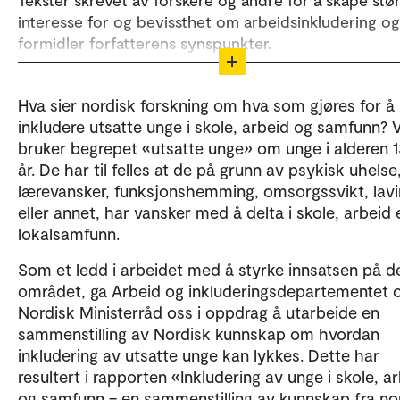
Tekster skrevet av forskere og andre for å skape stø
interesse for og bevissthet om arbeidsinkludering og
formidler forfatterens synspunkter.
Ønsker du å skrive for KAI-kronikken? Ta kontakt me
redaktørene:
Hva sier nordisk forskning om hva som gjøres for å
inkludere utsatte unge i skole, arbeid og samfunn? V
Ann-Helén Bay
bruker begrepet «utsatte unge» om unge i alderen 
år. De har til felles at de på grunn av psykisk uhelse,
Heidi Moen Gjersøe
lærevansker, funksjonshemming, omsorgssvikt, lavi
eller annet, har vansker med å delta i skole, arbeid e
for mer
Sjekk bibliotek for arbeidsinkludering
lokalsamfunn.
arbeidsinkluderingsforskning.
Som et ledd i arbeidet med å styrke innsatsen på d
området, ga Arbeid og inkluderingsdepartementet 
Nordisk Ministerråd oss i oppdrag å utarbeide en
sammenstilling av Nordisk kunnskap om hvordan
inkludering av utsatte unge kan lykkes. Dette har
resultert i rapporten «Inkludering av unge i skole, a
og samfunn – en sammenstilling av kunnskap fra no