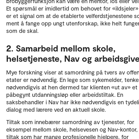
brobyggerfunksjon kan være en mentor, los eller vei
Et spørsmål er imidlertid om behovet for «ildsjeler
er et signal om at de etablerte velferdstjenestene 
ment å fange opp ungt utenforskap, ikke helt funge
som de skal.
2. Samarbeid mellom skole,
helsetjeneste, Nav og arbeidsgiv
Mye forskning viser at samordning på tvers av offen
etater er nødvendig. En lege som sykemelder, tenke
nødvendigvis at hen dermed tar klienten «ut av» et
påbegynt utdanningsløp eller arbeidstiltak. En
saksbehandler i Nav har ikke nødvendigvis en tydel
dialog med lærere ved en aktuell skole.
Tiltak som innebærer samordning av tjenester, for
eksempel mellom skole, helsevesen og Nav-kontor,
tiltak som har mange profesjonelle hjelpere, for