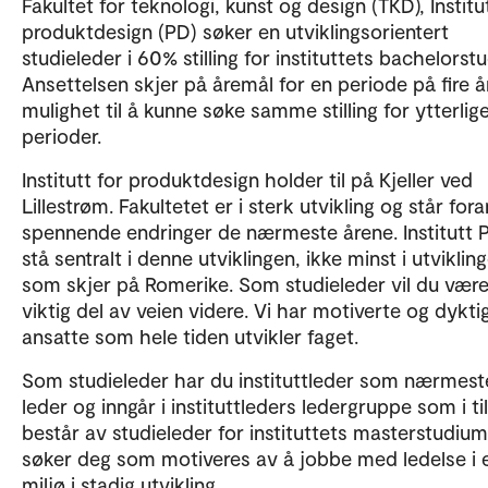
Fakultet for teknologi, kunst og design (TKD), Institu
produktdesign (PD) søker en utviklingsorientert
studieleder i 60% stilling for instituttets bachelorst
Ansettelsen skjer på åremål for en periode på fire 
mulighet til å kunne søke samme stilling for ytterlig
perioder.
Institutt for produktdesign holder til på Kjeller ved
Lillestrøm. Fakultetet er i sterk utvikling og står fora
spennende endringer de nærmeste årene. Institutt P
stå sentralt i denne utviklingen, ikke minst i utviklin
som skjer på Romerike. Som studieleder vil du vær
viktig del av veien videre. Vi har motiverte og dykti
ansatte som hele tiden utvikler faget.
Som studieleder har du instituttleder som nærmest
leder og inngår i instituttleders ledergruppe som i ti
består av studieleder for instituttets masterstudium
søker deg som motiveres av å jobbe med ledelse i 
miljø i stadig utvikling.