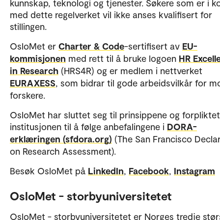
kunnskap, teknologi og tjenester. Søkere som er i ko
med dette regelverket vil ikke anses kvalifisert for
stillingen.
OsloMet er
Charter & Code
-sertifisert av
EU-
kommisjonen
med rett til å bruke logoen
HR Excell
in Research
(HRS4R) og er medlem i nettverket
EURAXESS
, som bidrar til gode arbeidsvilkår for m
forskere.
OsloMet har sluttet seg til prinsippene og forpliktet
institusjonen til å følge anbefalingene i
DORA-
erklæringen (sfdora.org)
(The San Francisco Declar
on Research Assessment).
Besøk OsloMet på
LinkedIn
,
Facebook
,
Instagram
OsloMet - storbyuniversitetet
OsloMet - storbyuniversitetet er Norges tredje stør