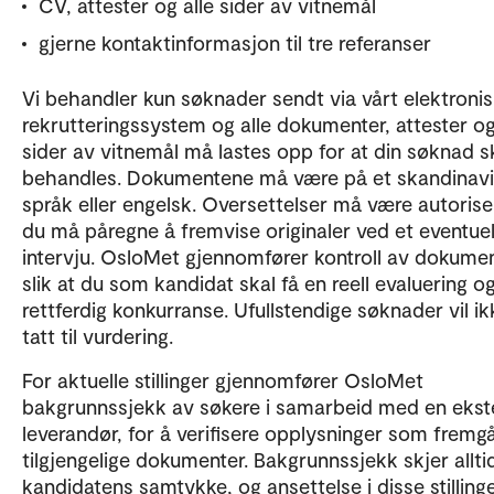
CV, attester og alle sider av vitnemål
gjerne kontaktinformasjon til tre referanser
Vi behandler kun søknader sendt via vårt elektroni
rekrutteringssystem og alle dokumenter, attester og
sider av vitnemål må lastes opp for at din søknad s
behandles. Dokumentene må være på et skandinav
språk eller engelsk. Oversettelser må være autorise
du må påregne å fremvise originaler ved et eventuel
intervju. OsloMet gjennomfører kontroll av dokumen
slik at du som kandidat skal få en reell evaluering o
rettferdig konkurranse. Ufullstendige søknader vil ikk
tatt til vurdering.
For aktuelle stillinger gjennomfører OsloMet
bakgrunnssjekk av søkere i samarbeid med en ekst
leverandør, for å verifisere opplysninger som fremg
tilgjengelige dokumenter. Bakgrunnssjekk skjer allt
kandidatens samtykke, og ansettelse i disse stilling