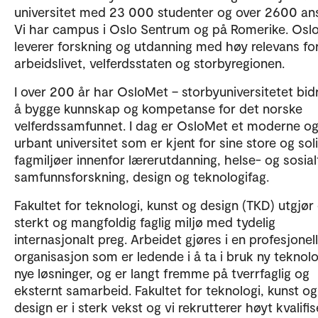
universitet med 23 000 studenter og over 2600 ans
Vi har campus i Oslo Sentrum og på Romerike. Osl
leverer forskning og utdanning med høy relevans fo
arbeidslivet, velferdsstaten og storbyregionen.
I over 200 år har OsloMet – storbyuniversitetet bidra
å bygge kunnskap og kompetanse for det norske
velferdssamfunnet. I dag er OsloMet et moderne o
urbant universitet som er kjent for sine store og sol
fagmiljøer innenfor lærerutdanning, helse- og sosial
samfunnsforskning, design og teknologifag.
Fakultet for teknologi, kunst og design (TKD) utgjør 
sterkt og mangfoldig faglig miljø med tydelig
internasjonalt preg. Arbeidet gjøres i en profesjonell
organisasjon som er ledende i å ta i bruk ny teknolo
nye løsninger, og er langt fremme på tverrfaglig og
eksternt samarbeid. Fakultet for teknologi, kunst og
design er i sterk vekst og vi rekrutterer høyt kvalifis