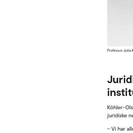
Professor Julia 
Jurid
insti
Köhler-Ols
juridiske n
– Vi har a