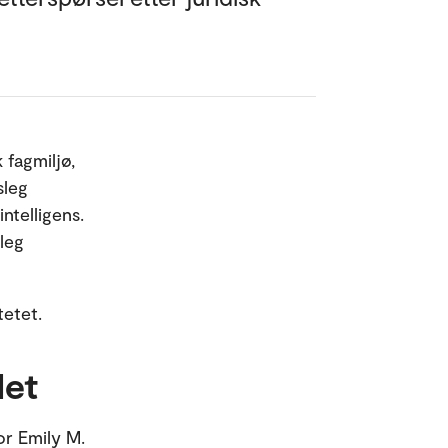
 fagmiljø,
sleg
ntelligens.
leg
tetet.
Met
or Emily M.