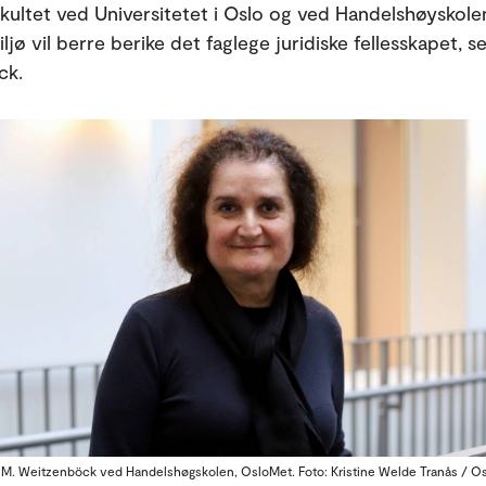
akultet ved Universitetet i Oslo og ved Handelshøyskolen
jø vil berre berike det faglege juridiske fellesskapet, se
ck.
 M. Weitzenböck ved Handelshøgskolen, OsloMet. Foto: Kristine Welde Tranås / O