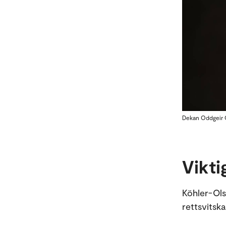
Dekan Oddgeir O
Vikti
Köhler-Ols
rettsvitsk