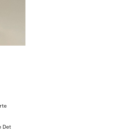
rte
e Det