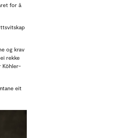
et for å
ttsvitskap
ne og krav
 ei rekke
r Köhler-
ntane eit