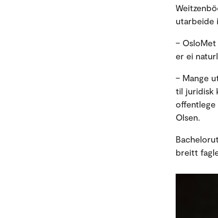
Weitzenböc
utarbeide 
– OsloMet 
er ei natur
– Mange ut
til juridis
offentlege
Olsen.
Bachelorutd
breitt fagl