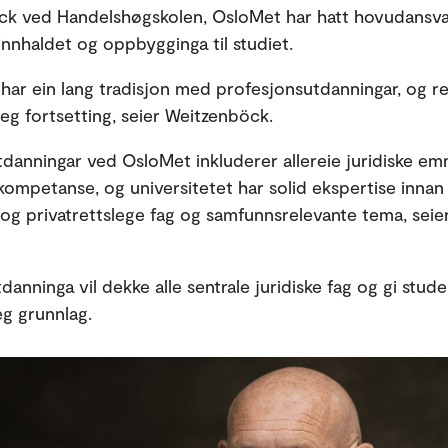
k ved Handelshøgskolen, OsloMet har hatt hovudansvar
innhaldet og oppbygginga til studiet.
har ein lang tradisjon med profesjonsutdanningar, og re
leg fortsetting, seier Weitzenböck.
danningar ved OsloMet inkluderer allereie juridiske em
k kompetanse, og universitetet har solid ekspertise innan
 og privatrettslege fag og samfunnsrelevante tema, seie
anninga vil dekke alle sentrale juridiske fag og gi stude
eg grunnlag.