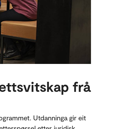
ettsvitskap frå
rogrammet. Utdanninga gir eit
tterspørsel etter juridisk