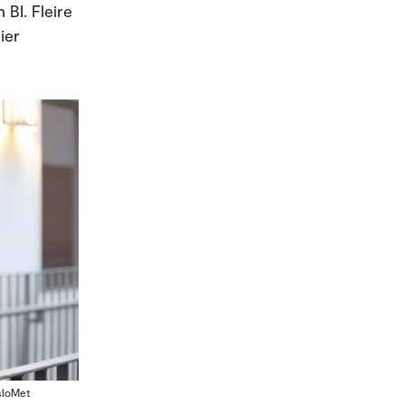
 BI. Fleire
ier
sloMet