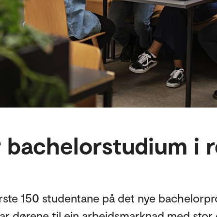
 bachelorstudium i r
første 150 studentane på det nye bachelorp
nar dørene til ein arbeidsmarknad med stor e