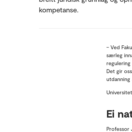
kompetanse.
– Ved Fakul
særleg inn
regulering
Det gir os
utdanning 
Universite
Ei na
Professor 