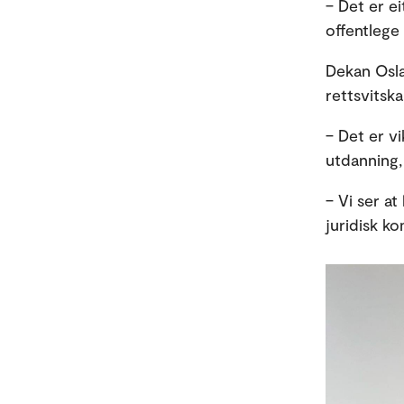
– Det er ei
offentlege 
Dekan Osla
rettsvitska
– Det er v
utdanning,
– Vi ser a
juridisk ko