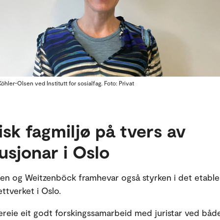
Köhler-Olsen ved Institutt for sosialfag. Foto: Privat
isk fagmiljø på tvers av
tusjonar i Oslo
en og Weitzenböck framhevar også styrken i det etable
ettverket i Oslo.
llereie eit godt forskingssamarbeid med juristar ved båd