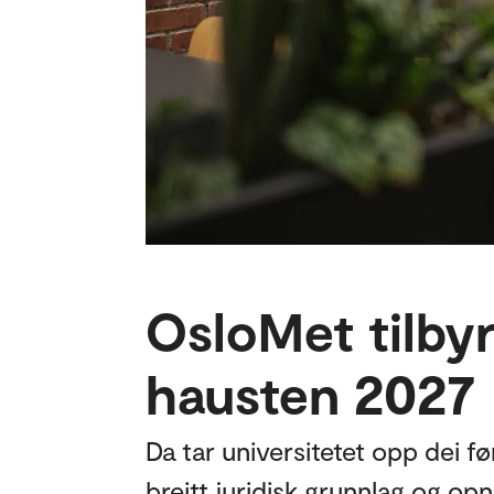
OsloMet tilbyr
hausten 2027
Da tar universitetet opp dei 
breitt juridisk grunnlag og op