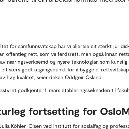
tet for samfunnsvitskap har vi allereie eit sterkt juridisk
an offentleg rett, som velferdsrett, men også innan rett
 av næringsverksemd og nyare teknologiar, som kunstig i
s eit særs godt utgangspunkt for å bygge ei rettsvitskap
av høg kvalitet, seier dekan Oddgeir Osland.
tsstyret godkjente 11. mars etableringssøknaden til fakul
turleg fortsetting for Oslo
Julia Köhler-Olsen ved Institutt for sosialfag og profess