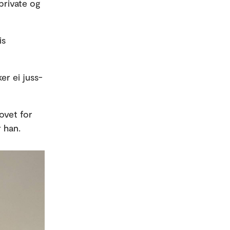
 private og
is
r ei juss-
ovet for
r han.