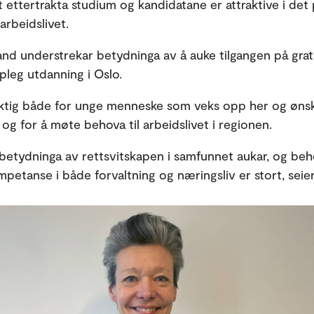
t ettertrakta studium og kandidatane er attraktive i det
arbeidslivet.
nd understrekar betydninga av å auke tilgangen på grat
pleg utdanning i Oslo.
iktig både for unge menneske som veks opp her og ønske
 og for å møte behova til arbeidslivet i regionen.
t betydninga av rettsvitskapen i samfunnet aukar, og beh
mpetanse i både forvaltning og næringsliv er stort, seie