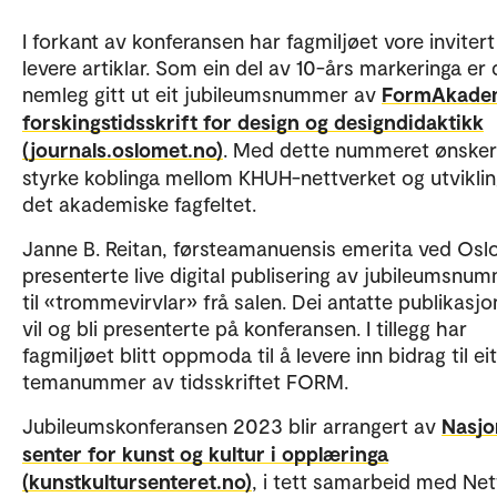
I forkant av konferansen har fagmiljøet vore invitert 
levere artiklar. Som ein del av 10-års markeringa er 
nemleg gitt ut eit jubileumsnummer av
FormAkadem
forskingstidsskrift for design og designdidaktikk
(journals.oslomet.no)
. Med dette nummeret ønsker 
styrke koblinga mellom KHUH-nettverket og utvikli
det akademiske fagfeltet.
Janne B. Reitan, førsteamanuensis emerita ved Osl
presenterte live digital publisering av jubileumsnu
til «trommevirvlar» frå salen. Dei antatte publikasj
vil og bli presenterte på konferansen. I tillegg har
fagmiljøet blitt oppmoda til å levere inn bidrag til eit
temanummer av tidsskriftet FORM.
Jubileumskonferansen 2023 blir arrangert av
Nasjo
senter for kunst og kultur i opplæringa
(kunstkultursenteret.no)
, i tett samarbeid med Net