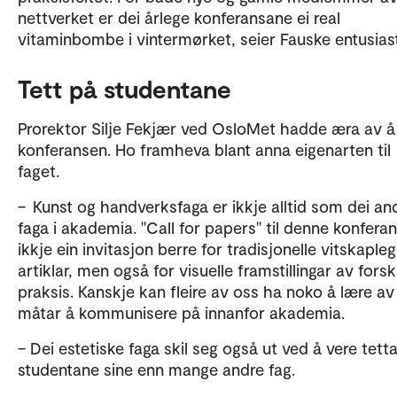
nettverket er dei årlege konferansane ei real
vitaminbombe i vintermørket, seier Fauske entusias
Tett på studentane
Prorektor Silje Fekjær ved OsloMet hadde æra av 
konferansen. Ho framheva blant anna eigenarten til
faget.
– Kunst og handverksfaga er ikkje alltid som dei an
faga i akademia. "Call for papers" til denne konfera
ikkje ein invitasjon berre for tradisjonelle vitskaple
artiklar, men også for visuelle framstillingar av fors
praksis. Kanskje kan fleire av oss ha noko å lære av
måtar å kommunisere på innanfor akademia.
– Dei estetiske faga skil seg også ut ved å vere tett
studentane sine enn mange andre fag.