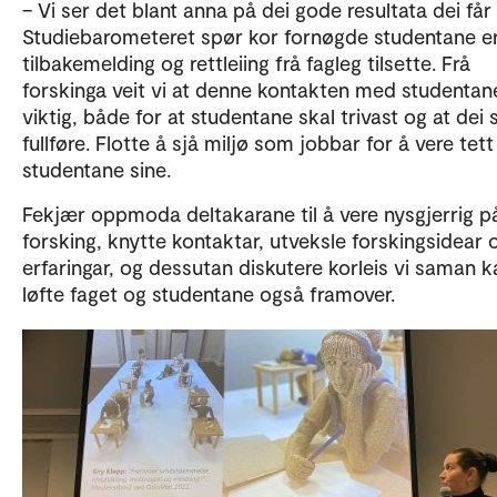
– Vi ser det blant anna på dei gode resultata dei får
Studiebarometeret spør kor fornøgde studentane 
tilbakemelding og rettleiing frå fagleg tilsette. Frå
forskinga veit vi at denne kontakten med studentan
viktig, både for at studentane skal trivast og at dei 
fullføre. Flotte å sjå miljø som jobbar for å vere tett
studentane sine.
Fekjær oppmoda deltakarane til å vere nysgjerrig p
forsking, knytte kontaktar, utveksle forskingsidear 
erfaringar, og dessutan diskutere korleis vi saman k
løfte faget og studentane også framover.