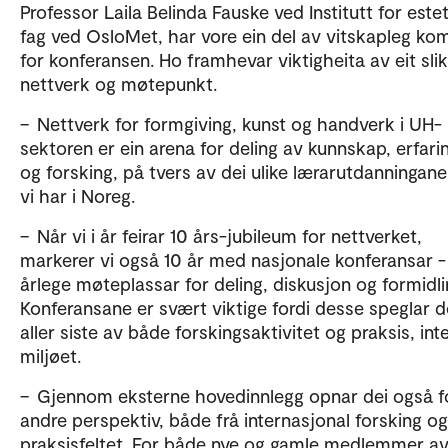
Professor Laila Belinda Fauske ved Institutt for este
fag ved OsloMet, har vore ein del av vitskapleg kom
for konferansen. Ho framhevar viktigheita av eit slik
nettverk og møtepunkt.
– Nettverk for formgiving, kunst og handverk i UH-
sektoren er ein arena for deling av kunnskap, erfari
og forsking, på tvers av dei ulike lærarutdanningan
vi har i Noreg.
– Når vi i år feirar 10 års-jubileum for nettverket,
markerer vi også 10 år med nasjonale konferansar -
årlege møteplassar for deling, diskusjon og formidli
Konferansane er svært viktige fordi desse speglar d
aller siste av både forskingsaktivitet og praksis, inte
miljøet.
– Gjennom eksterne hovedinnlegg opnar dei også f
andre perspektiv, både frå internasjonal forsking og
praksisfeltet. For både nye og gamle medlemmer a