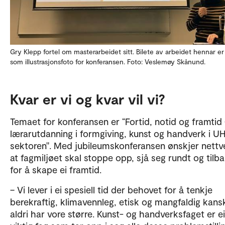
Gry Klepp fortel om masterarbeidet sitt. Bilete av arbeidet hennar er
som illustrasjonsfoto for konferansen. Foto: Veslemøy Skånund.
Kvar er vi og kvar vil vi?
Temaet for konferansen er “Fortid, notid og framtid 
lærarutdanning i formgiving, kunst og handverk i U
sektoren". Med jubileumskonferansen ønskjer nettv
at fagmiljøet skal stoppe opp, sjå seg rundt og tilba
for å skape ei framtid.
– Vi lever i ei spesiell tid der behovet for å tenkje
berekraftig, klimavennleg, etisk og mangfaldig kans
aldri har vore større. Kunst- og handverksfaget er ei