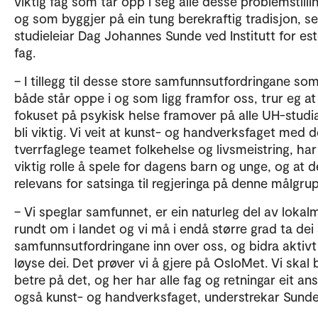
viktig fag som tar opp i seg alle desse problemstilli
og som byggjer på ein tung berekraftig tradisjon, se
studieleiar Dag Johannes Sunde ved Institutt for est
fag.
– I tillegg til desse store samfunnsutfordringane som
både står oppe i og som ligg framfor oss, trur eg at
fokuset på psykisk helse framover på alle UH-studia
bli viktig. Vi veit at kunst- og handverksfaget med d
tverrfaglege teamet folkehelse og livsmeistring, har
viktig rolle å spele for dagens barn og unge, og at d
relevans for satsinga til regjeringa på denne målgru
– Vi speglar samfunnet, er ein naturleg del av lokalm
rundt om i landet og vi må i endå større grad ta dei
samfunnsutfordringane inn over oss, og bidra aktivt 
løyse dei. Det prøver vi å gjere på OsloMet. Vi skal b
betre på det, og her har alle fag og retningar eit ans
også kunst- og handverksfaget, understrekar Sund