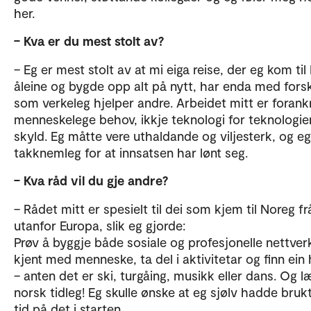
her.
– Kva er du mest stolt av?
– Eg er mest stolt av at mi eiga reise, der eg kom ti
åleine og bygde opp alt på nytt, har enda med fors
som verkeleg hjelper andre. Arbeidet mitt er forankr
menneskelege behov, ikkje teknologi for teknologie
skyld. Eg måtte vere uthaldande og viljesterk, og eg
takknemleg for at innsatsen har lønt seg.
– Kva råd vil du gje andre?
– Rådet mitt er spesielt til dei som kjem til Noreg fr
utanfor Europa, slik eg gjorde:
Prøv å byggje både sosiale og profesjonelle nettverk
kjent med menneske, ta del i aktivitetar og finn ein
– anten det er ski, turgåing, musikk eller dans. Og l
norsk tidleg! Eg skulle ønske at eg sjølv hadde bruk
tid på det i starten.