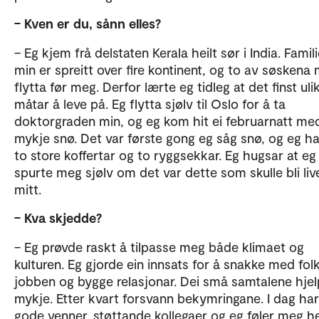
– Kven er du, sånn elles?
– Eg kjem frå delstaten Kerala heilt sør i India. Famil
min er spreitt over fire kontinent, og to av søskena
flytta før meg. Derfor lærte eg tidleg at det finst uli
måtar å leve på. Eg flytta sjølv til Oslo for å ta
doktorgraden min, og eg kom hit ei februarnatt me
mykje snø. Det var første gong eg såg snø, og eg h
to store koffertar og to ryggsekkar. Eg hugsar at eg
spurte meg sjølv om det var dette som skulle bli liv
mitt.
– Kva skjedde?
– Eg prøvde raskt å tilpasse meg både klimaet og
kulturen. Eg gjorde ein innsats for å snakke med fol
jobben og bygge relasjonar. Dei små samtalene hjel
mykje. Etter kvart forsvann bekymringane. I dag har
gode venner, støttande kollegaer og eg føler meg h