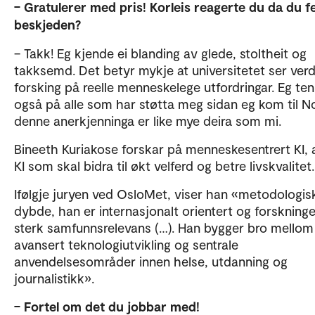
– Gratulerer med pris! Korleis reagerte du da du f
beskjeden?
– Takk! Eg kjende ei blanding av glede, stoltheit og
takksemd. Det betyr mykje at universitetet ser verd
forsking på reelle menneskelege utfordringar. Eg te
også på alle som har støtta meg sidan eg kom til N
denne anerkjenninga er like mye deira som mi.
Bineeth Kuriakose forskar på menneskesentrert KI, 
KI som skal bidra til økt velferd og betre livskvalitet.
Ifølgje juryen ved OsloMet, viser han «metodologis
dybde, han er internasjonalt orientert og forskning
sterk samfunnsrelevans (…). Han bygger bro mellom
avansert teknologiutvikling og sentrale
anvendelsesområder innen helse, utdanning og
journalistikk».
– Fortel om det du jobbar med!