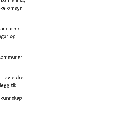
 som klima,
teke omsyn
ane sine.
ingar og
v kommunar
on av eldre
egg til:
s kunnskap