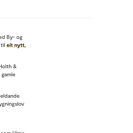
ed By- og
til
eit nytt,
Holth &
i gamle
gjeldande
bygningslov