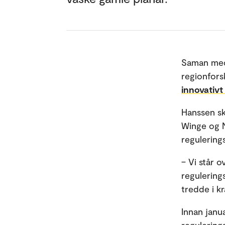
Saman med
regionforsk
innovativt
Hanssen sk
Winge og N
regulering
– Vi står 
regulering
tredde i kr
Innan janu