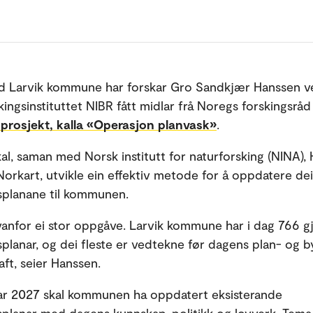
 Larvik kommune har forskar Gro Sandkjær Hanssen v
ingsinstituttet NIBR fått midlar frå Noregs forskingsråd 
 prosjekt, kalla «Operasjon planvask»
.
al, saman med Norsk institutt for naturforsking (NINA), 
orkart, utvikle ein effektiv metode for å oppdatere de
splanane til kommunen.
ovanfor ei stor oppgåve. Larvik kommune har i dag 766 
splanar, og dei fleste er vedtekne før dagens plan- og 
aft, seier Hanssen.
ar 2027 skal kommunen ha oppdatert eksisterande