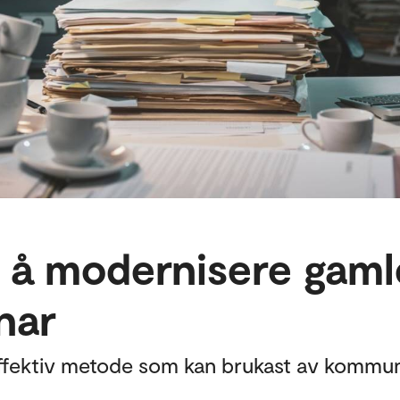
l å modernisere gaml
nar
seffektiv metode som kan brukast av kommuna