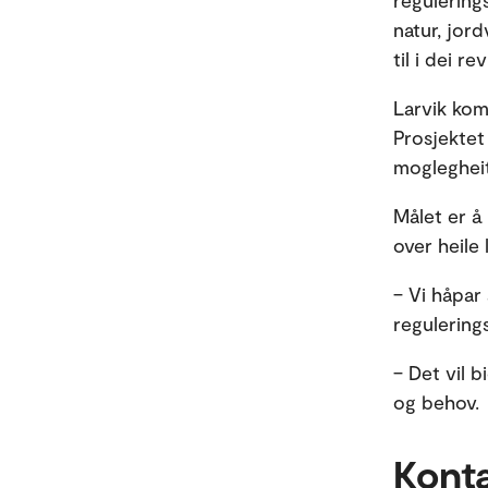
regulering
natur, jor
til i dei r
Larvik kom
Prosjektet 
moglegheite
Målet er å
over heile
– Vi håpar 
regulerings
– Det vil b
og behov.
Kont