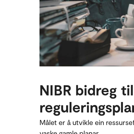
NIBR bidreg ti
reguleringspla
Målet er å utvikle ein ressur
vaske gamle planar.