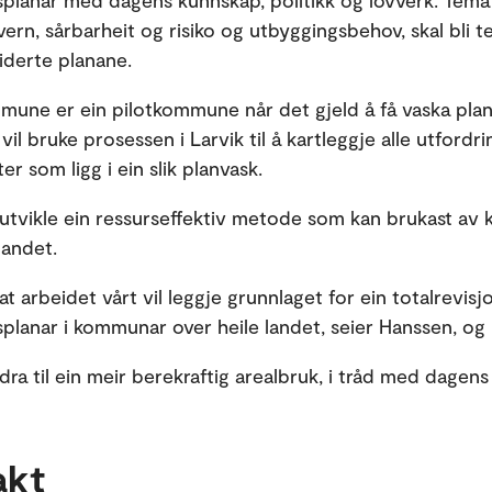
splanar med dagens kunnskap, politikk og lovverk. Tema
dvern, sårbarheit og risiko og utbyggingsbehov, skal bli 
eviderte planane.
mune er ein pilotkommune når det gjeld å få vaska plan
vil bruke prosessen i Larvik til å kartleggje alle utfordr
r som ligg i ein slik planvask.
 utvikle ein ressurseffektiv metode som kan brukast a
 landet.
at arbeidet vårt vil leggje grunnlaget for ein totalrevisj
planar i kommunar over heile landet, seier Hanssen, og l
idra til ein meir berekraftig arealbruk, i tråd med dagen
akt