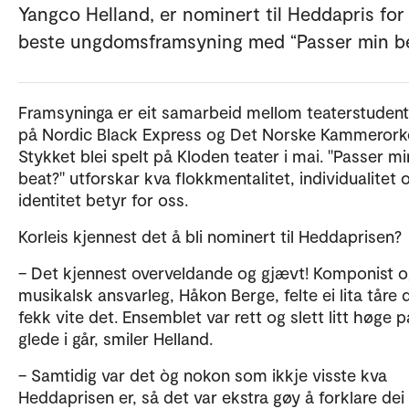
Yangco Helland, er nominert til Heddapris for
beste ungdomsframsyning med “Passer min be
Framsyninga er eit samarbeid mellom teaterstuden
på Nordic Black Express og Det Norske Kammerorke
Stykket blei spelt på Kloden teater i mai. "Passer mi
beat?" utforskar kva flokkmentalitet, individualitet 
identitet betyr for oss.
Korleis kjennest det å bli nominert til Heddaprisen
– Det kjennest overveldande og gjævt! Komponist 
musikalsk ansvarleg, Håkon Berge, felte ei lita tåre 
fekk vite det. Ensemblet var rett og slett litt høge p
glede i går, smiler Helland.
– Samtidig var det òg nokon som ikkje visste kva
Heddaprisen er, så det var ekstra gøy å forklare dei