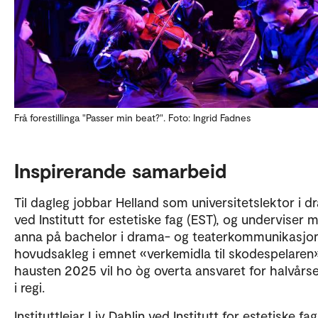
Frå forestillinga "Passer min beat?". Foto: Ingrid Fadnes
Inspirerande samarbeid
Til dagleg jobbar Helland som universitetslektor i 
ved Institutt for estetiske fag (EST), og underviser 
anna på bachelor i drama- og teaterkommunikasjo
hovudsakleg i emnet «verkemidla til skodespelaren»
hausten 2025 vil ho òg overta ansvaret for halvår
i regi.
Instituttleiar Liv Dahlin ved Institutt for estetiske fag