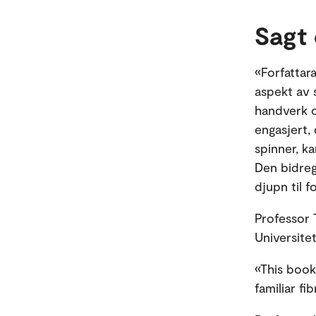
Sagt
«Forfattara
aspekt av 
handverk o
engasjert, 
spinner, k
Den bidreg
djupn til f
Professor T
Universitet
«This book
familiar fi