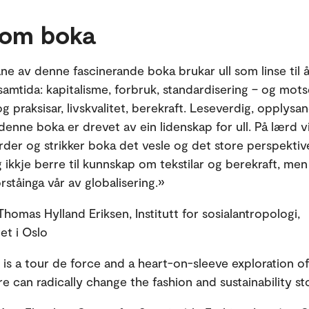
 om boka
ne av denne fascinerande boka brukar ull som linse til å
samtida: kapitalisme, forbruk, standardisering – og motse
g praksisar, livskvalitet, berekraft. Leseverdig, opplysa
denne boka er drevet av ein lidenskap for ull. På lærd vi
arder og strikker boka det vesle og det store perspekti
 ikkje berre til kunnskap om tekstilar og berekraft, men
orståinga vår av globalisering.»
homas Hylland Eriksen, Institutt for sosialantropologi,
et i Oslo
 is a tour de force and a heart-on-sleeve exploration o
bre can radically change the fashion and sustainability st