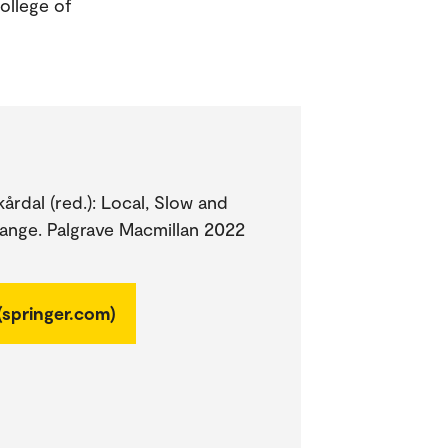
ollege of
årdal (red.): Local, Slow and
hange. Palgrave Macmillan 2022
(springer.com)