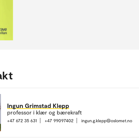
akt
Ingun Grimstad Klepp
professor i klær og bærekraft
+47 672 35 631
+47 99097402
ingun.g.klepp@oslomet.no