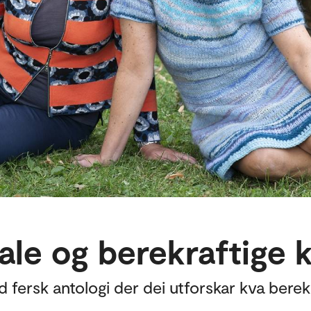
ale og berekraftige 
fersk antologi der dei utforskar kva berekr