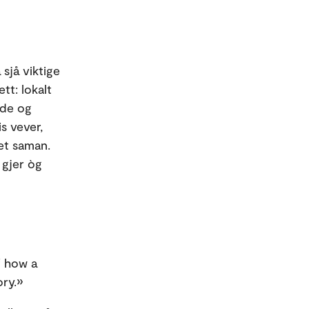
 sjå viktige
tt: lokalt
nde og
s vever,
vet saman.
 gjer òg
f how a
ory.»