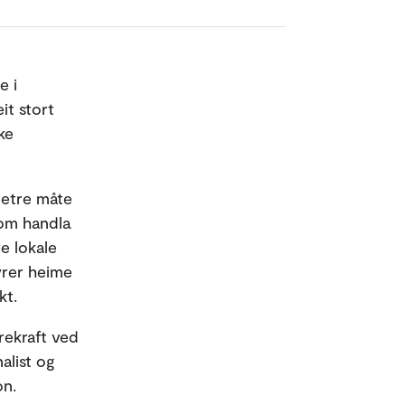
e i
it stort
ke
betre måte
som handla
e lokale
yrer heime
kt.
erekraft ved
alist og
on.