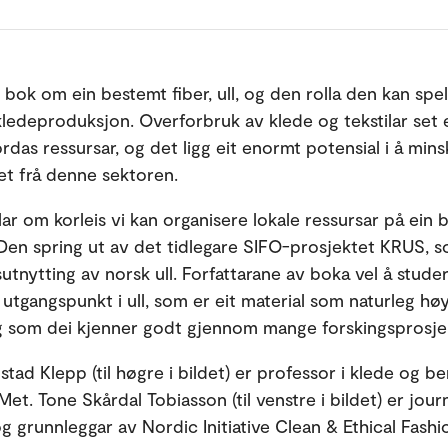
 bok om ein bestemt fiber, ull, og den rolla den kan spel
kledeproduksjon. Overforbruk av klede og tekstilar set e
rdas ressursar, og det ligg eit enormt potensial i å mins
et frå denne sektoren.
ar om korleis vi kan organisere lokale ressursar på ein 
 Den spring ut av det tidlegare SIFO-prosjektet KRUS, 
utnytting av norsk ull. Forfattarane av boka vel å studer
utgangspunkt i ull, som er eit material som naturleg hø
g som dei kjenner godt gjennom mange forskingsprosje
tad Klepp (til høgre i bildet) er professor i klede og b
et. Tone Skårdal Tobiasson (til venstre i bildet) er journ
g grunnleggar av Nordic Initiative Clean & Ethical Fashi