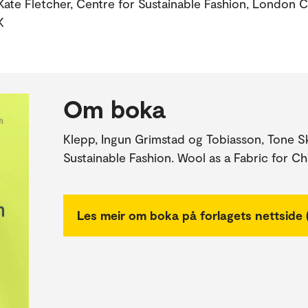
Kate Fletcher, Centre for Sustainable Fashion, London C
K
Om boka
Klepp, Ingun Grimstad og Tobiasson, Tone Sk
Sustainable Fashion. Wool as a Fabric for C
Les meir om boka på forlagets nettside 