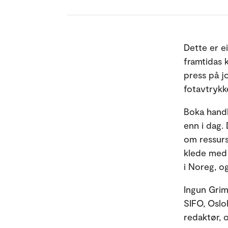
Dette er ei
framtidas 
press på jo
fotavtrykk
Boka handl
enn i dag.
om ressurs
klede med 
i Noreg, o
Ingun Grims
SIFO, OsloM
redaktør, o