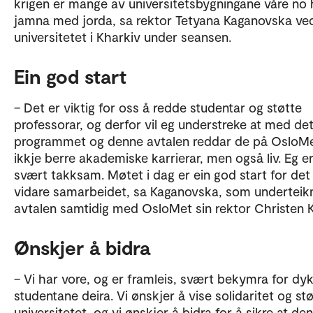
krigen er mange av universitetsbygningane våre no h
jamna med jorda, sa rektor Tetyana Kaganovska ve
universitetet i Kharkiv under seansen.
Ein god start
– Det er viktig for oss å redde studentar og støtte
professorar, og derfor vil eg understreke at med de
programmet og denne avtalen reddar de på OsloM
ikkje berre akademiske karrierar, men også liv. Eg e
svært takksam. Møtet i dag er ein god start for det
vidare samarbeidet, sa Kaganovska, som underteik
avtalen samtidig med OsloMet sin rektor Christen 
Ønskjer å bidra
– Vi har vore, og er framleis, svært bekymra for dy
studentane deira. Vi ønskjer å vise solidaritet og støt
universitetet, og vi ønskjer å bidra for å sikre at den