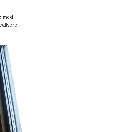
de med
ealisere