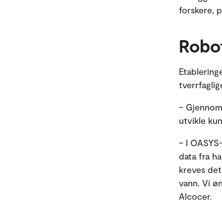
forskere, p
Robo
Etablering
tverrfagli
– Gjennom 
utvikle ku
– I OASYS-
data fra ha
kreves det
vann. Vi øn
Alcocer.