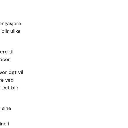
engasjere
blir ulike
ere til
ocer.
or det vil
re ved
 Det blir
 sine
ne i