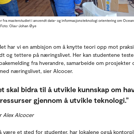
er fra masterstudiet i anvendt data- og informasjonsteknologi orientering om Ocean
a. Foto: Olav-Johan Øye
et har vi en ambisjon om å knytte teori opp mot praksi
t og tettere på næringslivet. Her kan studentene teste
tilbakemelding fra hverandre, samarbeide om prosjekter 
med næringslivet, sier Alcocer.
 skal bidra til å utvikle kunnskap om ha
ressurser gjennom å utvikle teknologi.
r Alex Alcocer
il å være et sted for studenter, har lokalene også kontorp