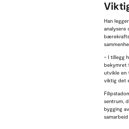
Vikti
Han legger
analysere 
bærekrafts
sammenhen
– I tillegg
bekymret fo
utvikle en
viktig det 
Filipstado
sentrum, d
bygging av
samarbeid