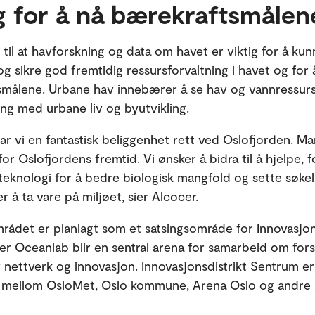
g for å nå bærekraftsmålen
 til at havforskning og data om havet er viktig for å ku
og sikre god fremtidig ressursforvaltning i havet og for
målene. Urbane hav innebærer å se hav og vannressurs
g med urbane liv og byutvikling.
 har vi en fantastisk beliggenhet rett ved Oslofjorden. M
r Oslofjordens fremtid. Vi ønsker å bidra til å hjelpe, f
 teknologi for å bedre biologisk mangfold og sette søke
er å ta vare på miljøet, sier Alcocer.
mrådet er planlagt som et satsingsområde for Innovasjon
er Oceanlab blir en sentral arena for samarbeid om fors
 nettverk og innovasjon. Innovasjonsdistrikt Sentrum er
 mellom OsloMet, Oslo kommune, Arena Oslo og andre 