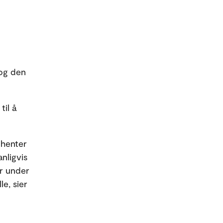
 og den
til å
 henter
anligvis
er under
e, sier