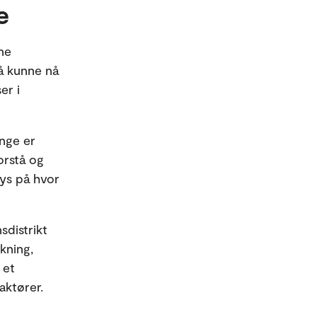
e
nne
 å kunne nå
er i
ange er
orstå og
lys på hvor
sdistrikt
kning,
 et
aktører.