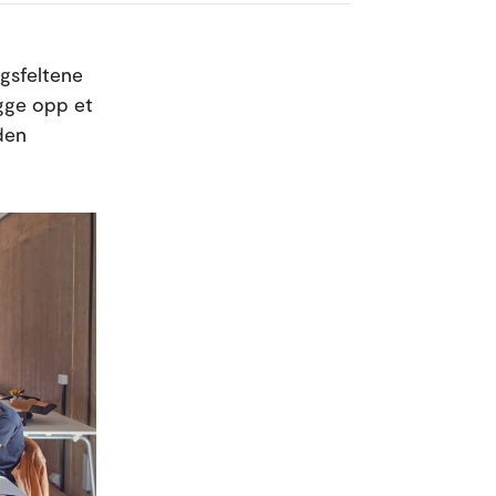
gsfeltene
ygge opp et
iden