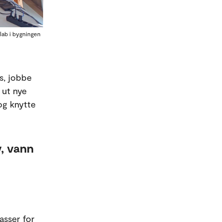
lab i bygningen
s, jobbe
 ut nye
og knytte
v, vann
lasser for