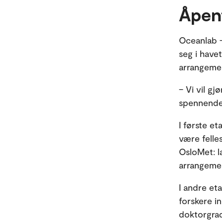
Åpent
Oceanlab –
seg i havet
arrangemen
– Vi vil gj
spennende 
I første e
være felle
OsloMet: la
arrangemen
I andre et
forskere i
doktorgrad