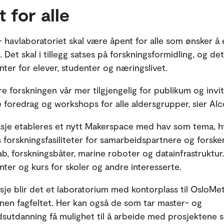
 for alle
 havlaboratoriet skal være åpent for alle som ønsker å 
. Det skal i tillegg satses på forskningsformidling, og det 
ter for elever, studenter og næringslivet.
øre forskningen vår mer tilgjengelig for publikum og invit
foredrag og workshops for alle aldersgrupper, sier Alc
tasje etableres et nytt Makerspace med hav som tema, hv
s forskningsfasiliteter for samarbeidspartnere og forske
b, forskningsbåter, marine roboter og datainfrastruktur.
ter og kurs for skoler og andre interesserte.
asje blir det et laboratorium med kontorplass til OsloMet
nnen fagfeltet. Her kan også de som tar master- og
sutdanning få mulighet til å arbeide med prosjektene si