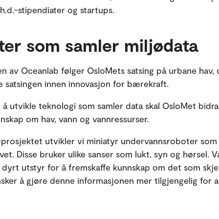
h.d.-stipendiater og startups.
ter som samler miljødata
en av Oceanlab følger OsloMets satsing på urbane hav,
ge satsingen innen innovasjon for bærekraft.
å utvikle teknologi som samler data skal OsloMet bidra 
nnskap om hav, vann og vannressurser.
prosjektet utvikler vi miniatyr undervannsroboter som
vet. Disse bruker ulike sanser som lukt, syn og hørsel. V
 dyrt utstyr for å fremskaffe kunnskap om det som skj
sker å gjøre denne informasjonen mer tilgjengelig for all