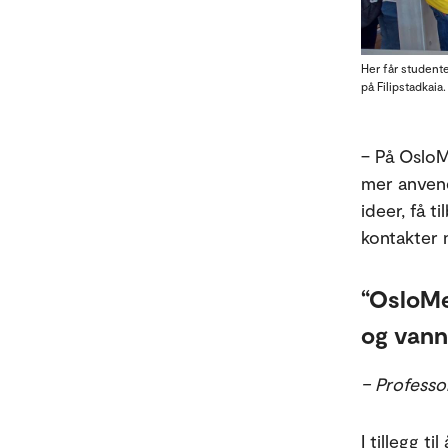
Her får student
på Filipstadkai
– På OsloM
mer anvend
ideer, få 
kontakter 
OsloMet
og vann
– Professo
I tillegg t