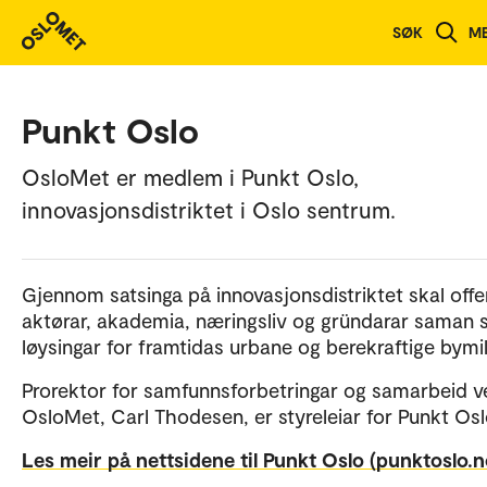
SØK
M
Punkt Oslo
OsloMet er medlem i Punkt Oslo,
innovasjonsdistriktet i Oslo sentrum.
Gjennom satsinga på innovasjonsdistriktet skal offe
aktørar, akademia, næringsliv og gründarar saman 
løysingar for framtidas urbane og berekraftige bymil
Prorektor for samfunnsforbetringar og samarbeid v
OsloMet, Carl Thodesen, er styreleiar for Punkt Osl
Les meir på nettsidene til Punkt Oslo (punktoslo.n