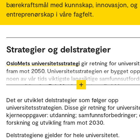
bærekraftsmål med kunnskap, innovasjon, og
entreprenørskap i våre fagfelt.
Strategier og delstrategier
gir retning for universi
OsloMets universitetsstrategi
fram mot 2050. Universitetsstrategien er bygget op
noen av vår tids viktigste langsiktige samfunnsutford
og områder der OsloMet kan gi et særlig bidrag:
Varige velferdsløsninger
Det er utviklet delstrategier som følger opp
universitetsstrategien. Disse gir retning for universit
Et velfungerende demokrati
kjerneoppgaver: utdanning; samfunnsforbedringer;
En bærekraftig utvikling
forskning og utvikling fram mot 2030.
Kompetanse for en uforutsigbar verden
Delstrategiene gjelder for hele universitetet.