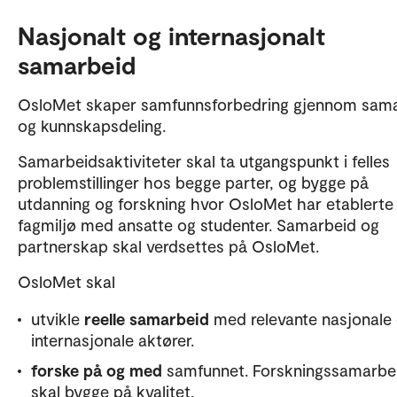
OsloMets fakulteter og sentre utvikler strategiske
Nasjonalt og internasjonalt
handlingsplaner for sin virksomhet.
samarbeid
Se også de andre delstrategiene:
OsloMet skaper samfunnsforbedring gjennom sam
Delstrategi for forskning og utvikling
og kunnskapsdeling.
Delstrategi for utdanning
Samarbeidsaktiviteter skal ta utgangspunkt i felles
problemstillinger hos begge parter, og bygge på
utdanning og forskning hvor OsloMet har etablerte
fagmiljø med ansatte og studenter. Samarbeid og
partnerskap skal verdsettes på OsloMet.
OsloMet skal
utvikle
reelle samarbeid
med relevante nasjonale
internasjonale aktører.
forske på og med
samfunnet. Forskningssamarbe
skal bygge på kvalitet.