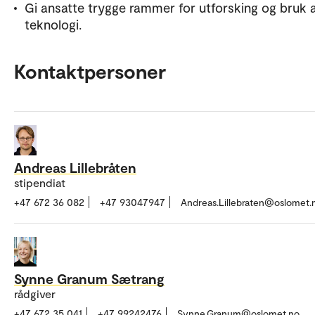
Gi ansatte trygge rammer for utforsking og bruk 
teknologi.
Kontaktpersoner
Andreas Lillebråten
stipendiat
+47 672 36 082
+47 93047947
Andreas.Lillebraten@oslomet.
Synne Granum Sætrang
rådgiver
+47 672 35 041
+47 99242476
Synne.Granum@oslomet.no