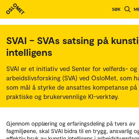
SØK
M
SVAI – SVAs satsing på kunst
intelligens
SVAI er et initiativ ved Senter for velferds- og
arbeidslivsforsking (SVA) ved OsloMet, som h
som mål å styrke de ansattes kompetanse på
praktiske og brukervennlige KI-verktøy.
Gjennom opplæring og erfaringsdeling på tvers av
fagmiljøene, skal SVAI bidra til en trygg, ansvarlig o
effektiv bruk av kunstig intelligens i arbeidshverdag