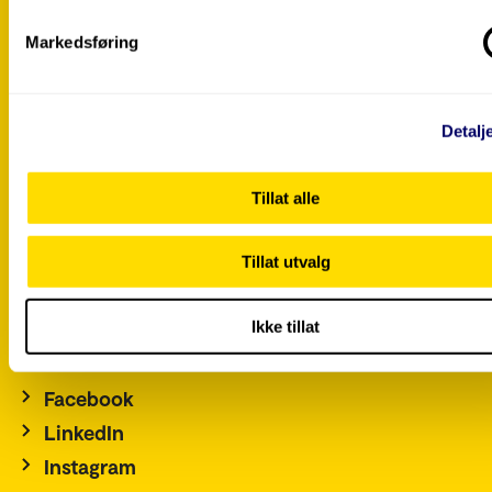
English
Alumni
Markedsføring
Ansatteoversikt
Arrangementsoversikt
Detalj
For ansatte
For studenter
Tillat alle
Ledige stillinger
Personvernerklæring og informasjonskapslar
Tillat utvalg
Pressekontakt
Tilgjengelegheitserklæring
Ikke tillat
Admin
Facebook
LinkedIn
Instagram