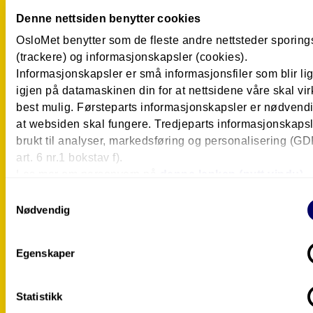
Denne nettsiden benytter cookies
Hold deg oppdatert på hva som s
OsloMet benytter som de fleste andre nettsteder sporin
(trackere) og informasjonskapsler (cookies).
på OsloMet.
Informasjonskapsler er små informasjonsfiler som blir l
igjen på datamaskinen din for at nettsidene våre skal vir
best mulig. Førsteparts informasjonskapsler er nødvendi
Abonner på vårt nyhetsbrev!
at websiden skal fungere. Tredjeparts informasjonskapsle
brukt til analyser, markedsføring og personalisering (G
art. 6 nr.1 bokstav f).
Les mer om personvern på
denne lenken (nytt vindu).
Samtykkevalg
Nødvendig
Postboks 4, St. Olavs plass
0130 Oslo
Egenskaper
Tlf.: 67 23 50 00
Kontakt oss
Statistikk