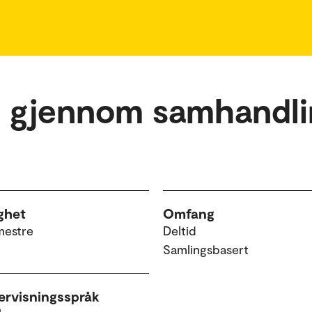
g gjennom samhandli
ghet
Omfang
mestre
Deltid
Samlingsbasert
rvisningsspråk