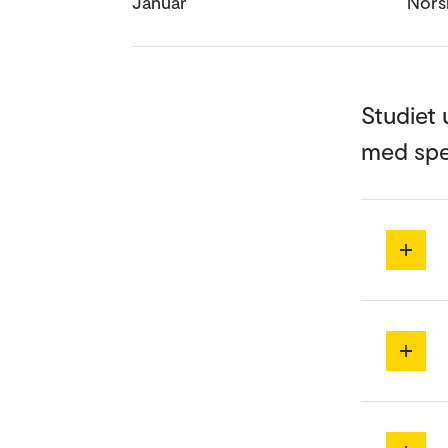
Januar
Nors
Studiet 
med spe