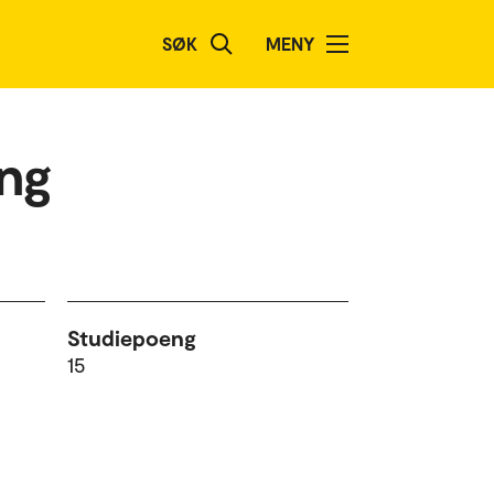
SØK
MENY
ng
Studiepoeng
15