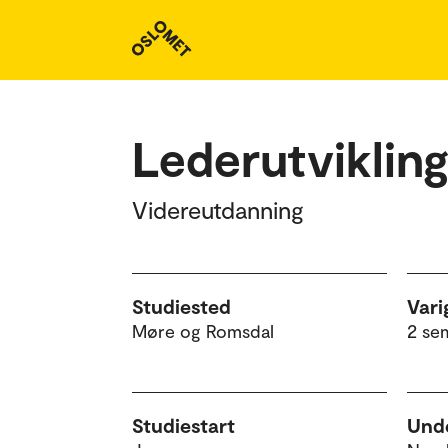
Studieoversikt
Lederutviklin
Videreutdanning
Studiested
Vari
Møre og Romsdal
2 se
Studiestart
Unde