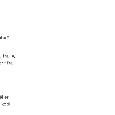
nter»
 fra…»,
r» fra
ål er
 kopi i