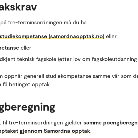
akskrav
 på tre-terminsordningen må du ha
l studiekompetanse (samordnaopptak.no)
eller
petanse
eller
dkjent teknisk fagskole (etter lov om fagskoleutdanning
m oppnår generell studiekompetanse samme vår som d
 få betinget opptak.
gberegning
 til tre-terminsordningen gjelder
samme poengberegni
pptaket gjennom Samordna opptak
.