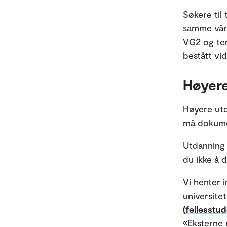
Søkere til
samme vår
VG2 og ter
bestått vi
Høyere
Høyere utd
må dokume
Utdanning 
du ikke å
Vi henter i
universite
(fellesstu
«Eksterne 