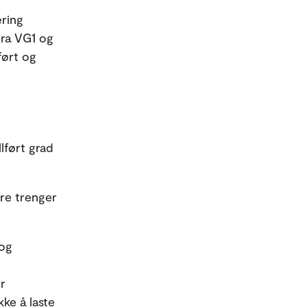
æring
ra VG1 og
ført og
lført grad
re trenger
 og
r
ke å laste