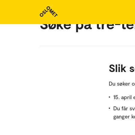
Søke på tre-te
Slik 
Du søker o
15. april
Du får s
ganger k