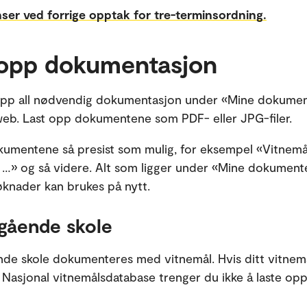
er ved forrige opptak for tre-terminsordning.
 opp dokumentasjon
 opp all nødvendig dokumentasjon under «Mine dokume
eb. Last opp dokumentene som PDF- eller JPG-filer.
umentene så presist som mulig, for eksempel «Vitnemål
a …» og så videre. Alt som ligger under «Mine dokumente
søknader kan brukes på nytt.
gående skole
de skole dokumenteres med vitnemål. Hvis ditt vitnem
i Nasjonal vitnemålsdatabase trenger du ikke å laste opp