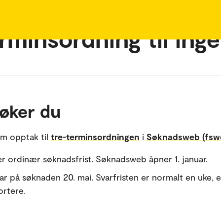
rminsordning til ing
søker du
m opptak til
tre-terminsordningen
i
Søknadsweb (fsw
 er ordinær søknadsfrist. Søknadsweb åpner 1. januar.
var på søknaden 20. mai. Svarfristen er normalt en uke, 
ortere.