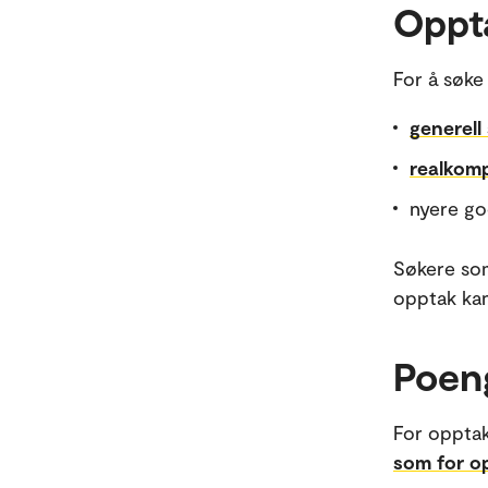
Oppt
For å søke
generel
realkom
nyere go
Søkere so
opptak kan
Poen
For opptak
som for o