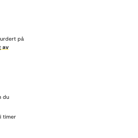
vurdert på
g av
m du
i timer