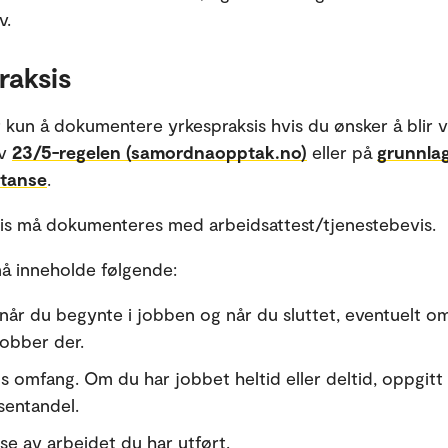
v.
raksis
 kun å dokumentere yrkespraksis hvis du ønsker å blir 
av
23/5-regelen (samordnaopptak.no)
eller på
grunnla
tanse
.
is må dokumenteres med arbeidsattest/tjenestebevis.
å inneholde følgende:
 når du begynte i jobben og når du sluttet, eventuelt o
jobber der.
ns omfang. Om du har jobbet heltid eller deltid, oppgitt 
sentandel.
se av arbeidet du har utført.