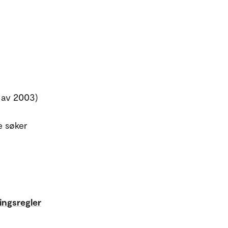
 av 2003)
e søker
ngsregler