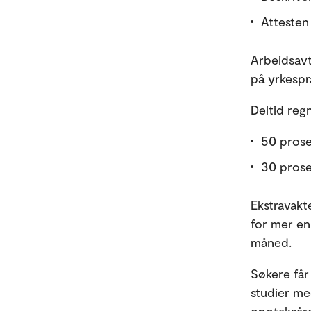
Attesten
Arbeidsavt
på yrkespr
Deltid regn
50 prosen
30 prosen
Ekstravakte
for mer en
måned.
Søkere får
studier med