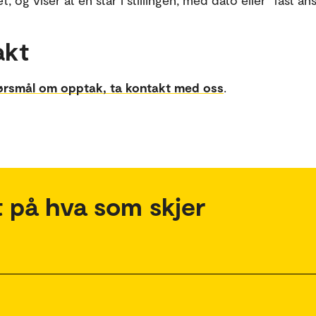
, og viser at en står i stillingen, med dato eller "fast ans
akt
ørsmål om opptak, ta kontakt med oss
.
 på hva som skjer