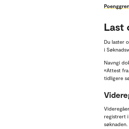
Poenggrens
Last
Du laster
i Søknadsw
Navngi dok
«Attest fr
tidligere 
Videre
Videregåen
registrert 
søknaden.