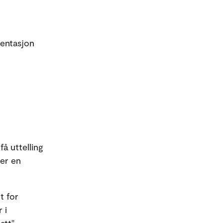
mentasjon
få uttelling
 er en
t for
 i