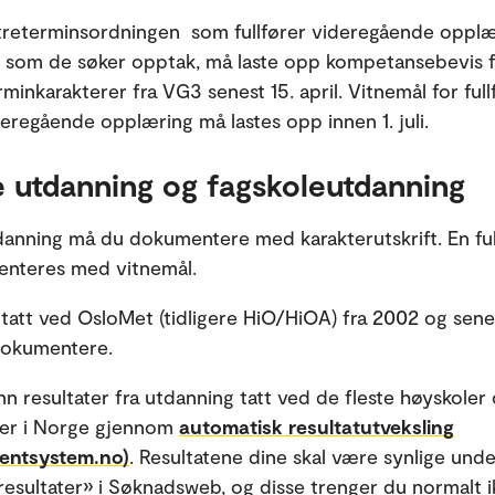
 treterminsordningen som fullfører videregående oppl
 som de søker opptak, må laste opp kompetansebevis f
minkarakterer fra VG3 senest 15. april. Vitnemål for full
deregående opplæring må lastes opp innen 1. juli.
 utdanning og fagskoleutdanning
anning må du dokumentere med karakterutskrift. En ful
nteres med vitnemål.
tatt ved OsloMet (tidligere HiO/HiOA) fra 2002 og sene
 dokumentere.
nn resultater fra utdanning tatt ved de fleste høyskoler
ter i Norge gjennom
automatisk resultatutveksling
dentsystem.no)
. Resultatene dine skal være synlige unde
resultater» i Søknadsweb, og disse trenger du normalt ik