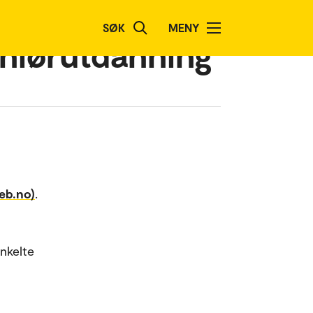
SØK
MENY
eniørutdanning
eb.no)
.
enkelte