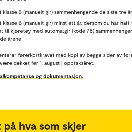
t klasse B (manuelt gir) sammenhengende de siste tre å
 klasse B (manuelt gir) minst ett år, dersom du har hatt 
t til kjøretøy med automatgir (kode 78) sammenhengen
de årene
terer førerkortkravet med kopi av begge sider av føre
være dekket før 1. august i opptaksåret.
alkompetanse og dokumentasjon.
 på hva som skjer