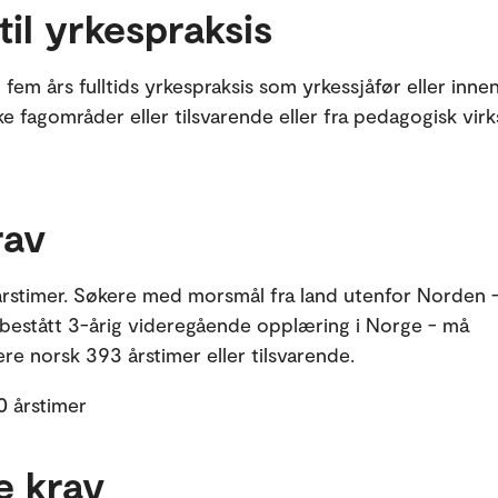
til yrkespraksis
fem års fulltids yrkespraksis som yrkessjåfør eller inne
ke fagområder eller tilsvarende eller fra pedagogisk vir
rav
årstimer. Søkere med morsmål fra land utenfor Norden 
g bestått 3-årig videregående opplæring i Norge - må
e norsk 393 årstimer eller tilsvarende.
0 årstimer
e krav