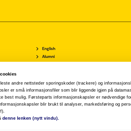
English
Alumni
Ansatteoversikt
Arrangementsoversikt
 cookies
For ansatte
leste andre nettsteder sporingskoder (trackere) og informasjons
For studenter
sler er små informasjonsfiler som blir liggende igjen på datamas
Ledige stillinger
rke best mulig. Førsteparts informasjonskapsler er nødvendige f
Personvernerklæring og informasjonskapslar
nformasjonskapsler blir brukt til analyser, markedsføring og pers
f).
Pressekontakt
å
denne lenken (nytt vindu).
Tilgjengelegheitserklæring
Admin