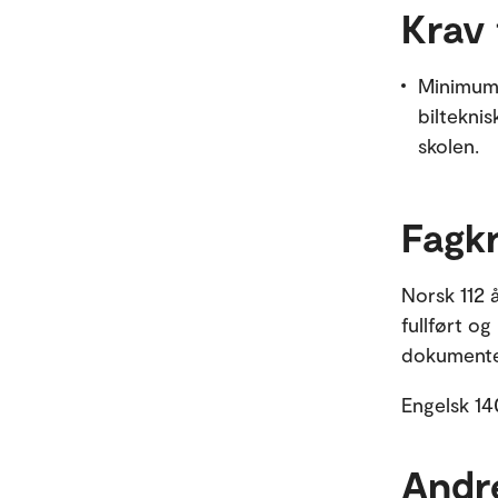
Krav 
Minimum 
bilteknis
skolen.
Fagk
Norsk 112 
fullført o
dokumenter
Engelsk 14
Andr