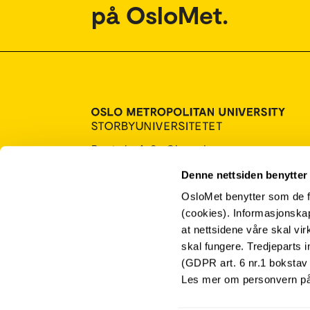
på OsloMet.
Postboks 4, St. Olavs plass
0130 Oslo
Denne nettsiden benytter
Tlf.: 67 23 50 00
OsloMet benytter som de f
Kontakt oss
(cookies). Informasjonskap
at nettsidene våre skal vi
skal fungere. Tredjeparts i
(GDPR art. 6 nr.1 bokstav 
Les mer om personvern p