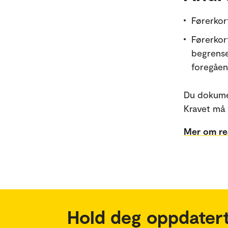
Førerkor
Førerkort
begrense
foregåen
Du dokumen
Kravet må 
Mer om re
Hold deg oppdatert