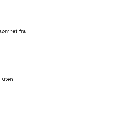
n
ksomhet fra
- uten