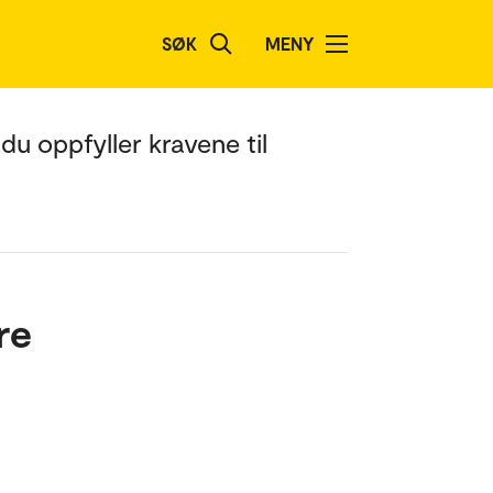
SØK
MENY
du oppfyller kravene til
re