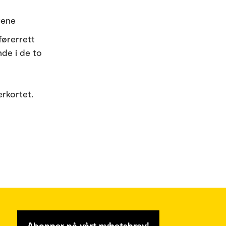
rene
førerrett
de i de to
rkortet.
Abonner på vårt nyhetsbrev!