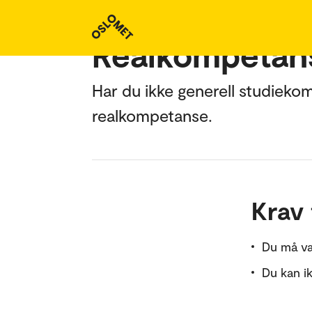
Realkompetans
Har du ikke generell studiekom
realkompetanse.
Krav 
Du må væ
Du kan i