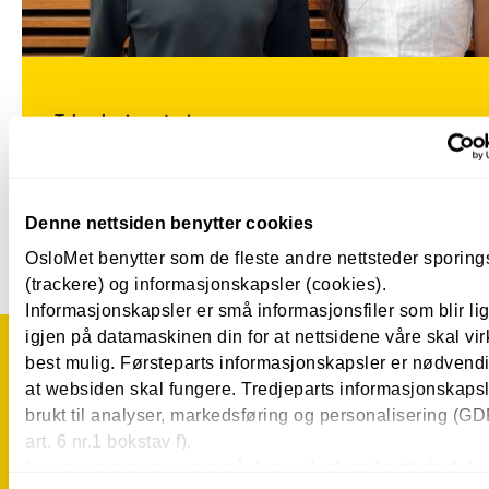
Teknologi og design
Kontakt studenter på byggingeniør
Lurer du på hvordan det er å studere på OsloMet?
Denne nettsiden benytter cookies
OsloMet benytter som de fleste andre nettsteder sporin
(trackere) og informasjonskapsler (cookies).
Informasjonskapsler er små informasjonsfiler som blir l
igjen på datamaskinen din for at nettsidene våre skal vir
best mulig. Førsteparts informasjonskapsler er nødvendi
Hold deg oppdatert på hva som s
at websiden skal fungere. Tredjeparts informasjonskapsle
brukt til analyser, markedsføring og personalisering (G
på OsloMet.
art. 6 nr.1 bokstav f).
Les mer om personvern på
denne lenken (nytt vindu).