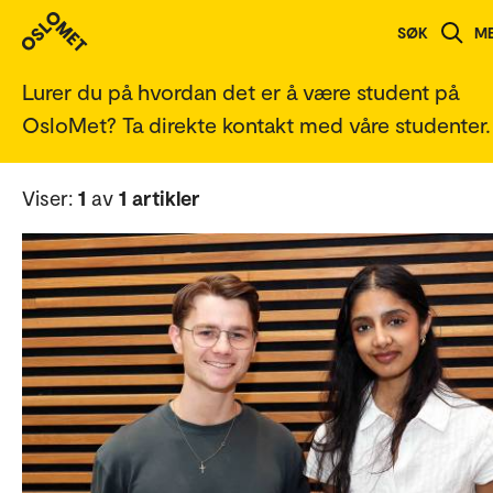
Spør en student
SØK
M
Lurer du på hvordan det er å være student på
OsloMet? Ta direkte kontakt med våre studenter.
Viser:
1
av
1 artikler