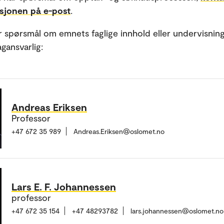
asjonen på e-post
.
r spørsmål om emnets faglige innhold eller undervisning
gansvarlig:
Andreas Eriksen
Professor
+47 672 35 989
Andreas.Eriksen@oslomet.no
Lars E. F. Johannessen
professor
+47 672 35 154
+47 48293782
lars.johannessen@oslomet.no