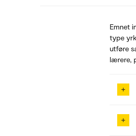
Emnet in
type yrk
utføre s
lærere, 