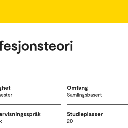
ofesjonsteori
ghet
Omfang
mester
Samlingsbasert
rvisningsspråk
Studieplasser
k
20