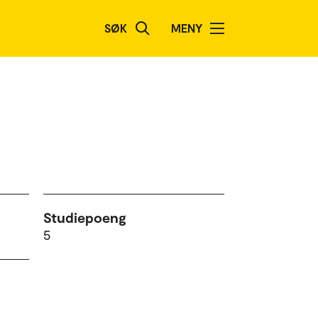
SØK
MENY
Studiepoeng
5