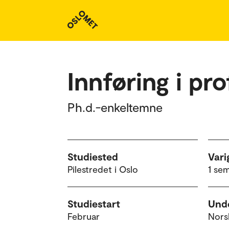
Studieoversikt
Innføring i pr
Ph.d.-enkeltemne
Studiested
Vari
Pilestredet i Oslo
1 se
Studiestart
Unde
Februar
Nors