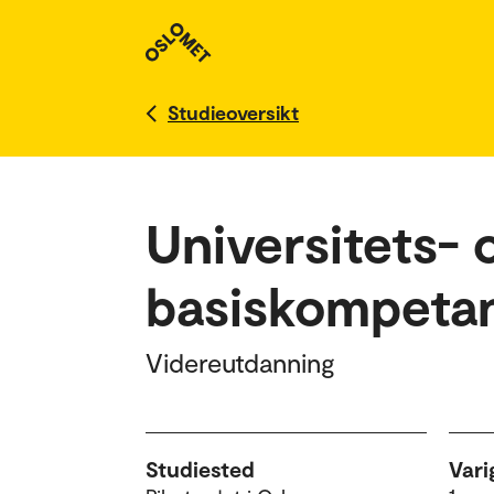
English version
Studieoversikt
Universitets-
basiskompeta
Videreutdanning
Studiested
Vari