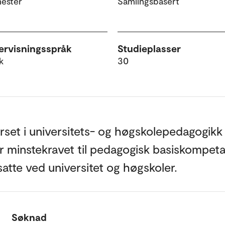
mester
Samlingsbasert
rvisningsspråk
Studieplasser
k
30
rset i universitets- og høgskolepedagogikk
r minstekravet til pedagogisk basiskompet
ilsatte ved universitet og høgskoler.
Søknad