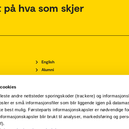
 på hva som skjer
English
Alumni
Ansatteoversikt
Arrangementsoversikt
 cookies
For ansatte
leste andre nettsteder sporingskoder (trackere) og informasjons
For studenter
sler er små informasjonsfiler som blir liggende igjen på datamas
Ledige stillinger
rke best mulig. Førsteparts informasjonskapsler er nødvendige f
Personvernerklæring og informasjonskapslar
nformasjonskapsler blir brukt til analyser, markedsføring og pers
f).
Pressekontakt