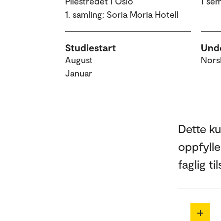
Pilestredet i Oslo
1 se
1. samling: Soria Moria Hotell
Studiestart
Unde
August
Nors
Januar
Dette ku
oppfylle
faglig t