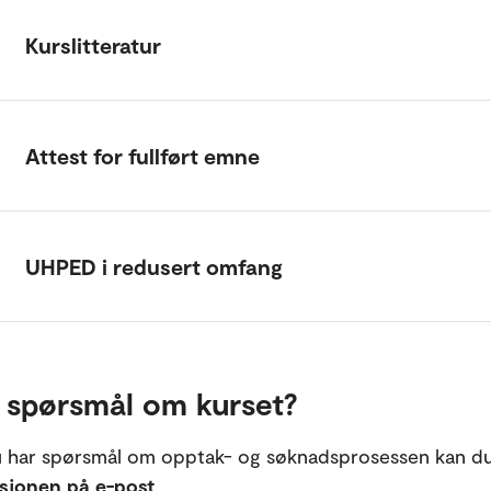
Kurslitteratur
Attest for fullført emne
UHPED i redusert omfang
 spørsmål om kurset?
 har spørsmål om opptak- og søknadsprosessen kan d
asjonen på e-post
.