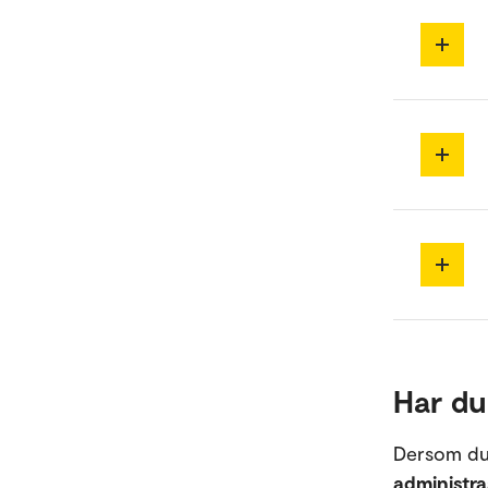
Har du
Dersom du
administr