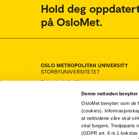
Hold deg oppdatert
på OsloMet.
Postboks 4, St. Olavs plass
0130 Oslo
Denne nettsiden benytter
Tlf.: 67 23 50 00
OsloMet benytter som de f
Kontakt oss
(cookies). Informasjonskap
at nettsidene våre skal vi
skal fungere. Tredjeparts i
(GDPR art. 6 nr.1 bokstav 