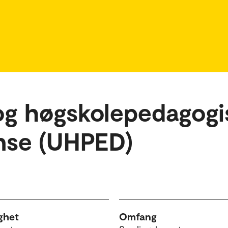
 og høgskolepedagogi
nse (UHPED)
ghet
Omfang