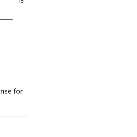
15
anse for