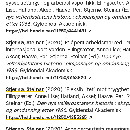
sysselsettings- og arbeidslivspolitikk. Ellingsæter, 
Lise; Hatland, Aksel; Haave, Per; Stjernø, Steinar (Ed
nye velferdsstatens historie : ekspansjon og omdan
etter 1966
. Gyldendal Akademisk.
https://hdl.handle.net/11250/4441491
Stjernø, Steinar
(2020). Et åpent arbeidsmarked i 
internasjonalisert verden. Ellingsæter, Anne Lise; Ha
Aksel; Haave, Per; Stjernø, Steinar (Ed.).
Den nye
velferdsstatens historie : ekspansjon og omdanning
1966
. Gyldendal Akademisk.
https://hdl.handle.net/11250/5163820
Stjernø, Steinar
(2020). "Fleksibilitet" mot trygghet
Ellingsæter, Anne Lise; Hatland, Aksel; Haave, Per; S
Steinar (Ed.).
Den nye velferdsstatens historie : eks
og omdanning etter 1966
. Gyldendal Akademisk.
https://hdl.handle.net/11250/4355365
Stjernø, Steinar
(2020). Arbeiderpartiets regjeringe