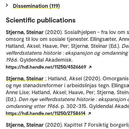
Dissemination (119)
Scientific publications
Stjernø, Steinar
(2020). Sosialhjelpen - fra lov om s
omsorg til lov om sosiale tjenester. Ellingsæter, Ann
Hatland, Aksel; Haave, Per; Stjernø, Steinar (Ed.).
De
velferdsstatens historie : ekspansjon og omdanning
1966
. Gyldendal Akademisk.
https://hdl.handle.net/11250/4526669
Stjernø, Steinar
; Hatland, Aksel (2020). Omorganis
og nye stønadsreformer i arbeidslinjas tegn. Ellings
Anne Lise; Hatland, Aksel; Haave, Per; Stjernø, Stein
(Ed.).
Den nye velferdsstatens historie : ekspansjon 
omdanning etter 1966
. p. 302-315. Gyldendal Akad
https://hdl.handle.net/11250/2758614
Stjernø, Steinar
(2020). Kapittel 7 Forsiktig borgerl