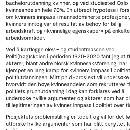
bachelorutdanning kvinner, og ved studiested Oslo 
kvinneandelen hele 70%. En utbredt hypotese i fors
om kvinners innpass i mannsdominerte profesjoner,
kvinners inntog var et resultat av behov for billig
arbeidskraft og «kvinnelige egenskaper» på enkelte
arbeidsområder.
Ved å kartlegge elev – og studentmassen ved
Politi(høg)skolen i perioden 1920-2020 fant jeg at f
aktører, blant andre Norsk kvinnesaksforening, har
kjempet en lang kamp for kvinners innpass i politie
politiutdanningen. Mitt ph.d.-prosjekt vil undersøke
hvorvidt den høye kvinneandelen som rekrutteres ti
politiets grunnutdanning i dag kan forklares ved å
undersøke hvilke argumenter og aktører som har bi
til legitimeringen av kvinner innpass i politiet over ti
Prosjektets problemstilling er todelt og vil for det f
utforske hvilke argumenter som har blitt benyttet f