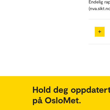
Endelig ra
(nva.sikt.
Hold deg oppdatert
på OsloMet.