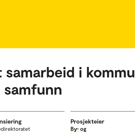
lt samarbeid i komm
e samfunn
nsiering
Prosjekteier
edirektoratet
By- og