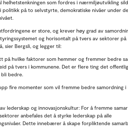
kal helhetstenkningen som fordres i nærmiljøutvikling si
i politikk på to selvstyrte, demokratiske nivåer under d
ivået.
utfordringene er store, og krever høy grad av samordn
 styringssystemet og horisontalt på tvers av sektorer på
å, sier Bergsli, og legger til:
ett på hvilke faktorer som hemmer og fremmer bedre s
id på tvers i kommunene. Det er flere ting det offentli
 bli bedre.
 opp fire momenter som vil fremme bedre samordning i o
 av lederskap og innovasjonskultur: For å fremme sama
sektorer anbefales det å styrke lederskap på alle
ingsnivåer. Dette innebærer å skape forpliktende samar