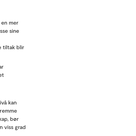
e en mer
asse sine
tiltak blir
ar
et
ivå kan
 fremme
kap, bør
n viss grad