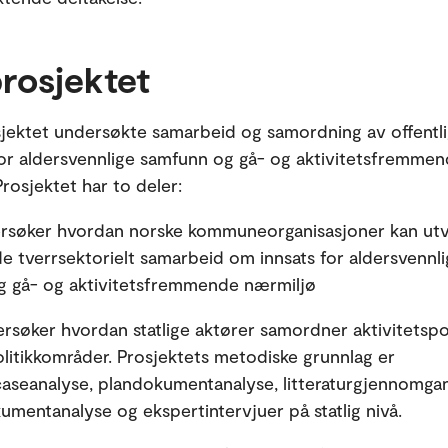
rosjektet
jektet undersøkte samarbeid og samordning av offentl
for aldersvennlige samfunn og gå- og aktivitetsfremme
Prosjektet har to deler:
ersøker hvordan norske kommuneorganisasjoner kan utv
de tverrsektorielt samarbeid om innsats for aldersvennl
g gå- og aktivitetsfremmende nærmiljø
ersøker hvordan statlige aktører samordner aktivitetspol
olitikkområder. Prosjektets metodiske grunnlag er
seanalyse, plandokumentanalyse, litteraturgjennomgan
umentanalyse og ekspertintervjuer på statlig nivå.