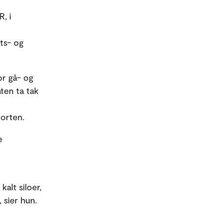
, i
ts- og
or gå- og
ten ta tak
porten.
e
alt siloer,
 sier hun.