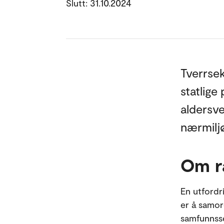
Slutt: 31.10.2024
Tverrse
statlige
aldersv
nærmilj
Om r
En utfordr
er å samor
samfunnsse