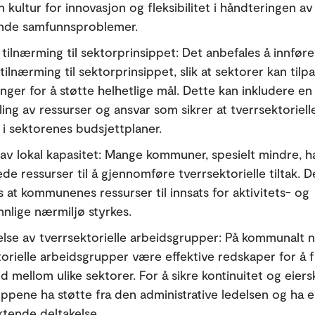
n kultur for innovasjon og fleksibilitet i håndteringen av
nde samfunnsproblemer.
 tilnærming til sektorprinsippet: Det anbefales å innfør
 tilnærming til sektorprinsippet, slik at sektorer kan tilp
inger for å støtte helhetlige mål. Dette kan inkludere en
ng av ressurser og ansvar som sikrer at tverrsektorielle 
 i sektorenes budsjettplaner.
 av lokal kapasitet: Mange kommuner, spesielt mindre, h
e ressurser til å gjennomføre tverrsektorielle tiltak. D
 at kommunenes ressurser til innsats for aktivitets- og
nnlige nærmiljø styrkes.
lse av tverrsektorielle arbeidsgrupper: På kommunalt n
torielle arbeidsgrupper være effektive redskaper for å
 mellom ulike sektorer. For å sikre kontinuitet og eiers
uppene ha støtte fra den administrative ledelsen og ha e
ktende deltakelse.