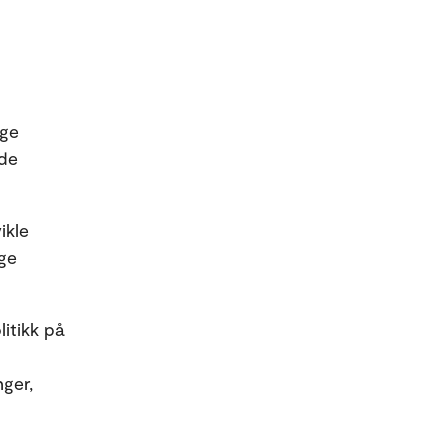
ige
nde
ikle
ige
itikk på
ger,