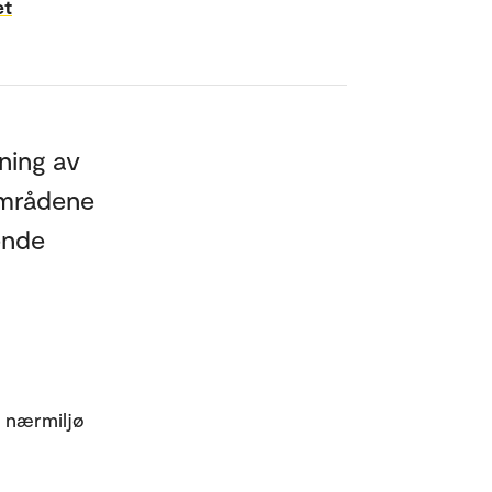
et
ning av
sområdene
ende
e nærmiljø