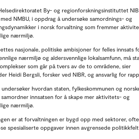
Helsedirektoratet By- og regionforskningsinstituttet NIBR
 med NMBU, i oppdrag å undersøke samordnings- og
ngsdynamikker i norsk forvaltning som fremmer aktivite
lige nærmiljø.
ettes nasjonale, politiske ambisjoner for felles innsats f
vennlige nærmiljø og aldersvennlige lokalsamfunn, må sta
omplekser som går på tvers av de to områdene, sier
er Heidi Bergsli, forsker ved NIBR, og ansvarlig for rap
 undersøker hvordan staten, fylkeskommunen og norsk
amordner innsatsen for å skape mer aktivitets- og
lige nærmiljø.
ngen er at forvaltningen er bygd opp med sektorer, ofte k
øse spesialiserte oppgaver innen avgrensede politikkfelt,