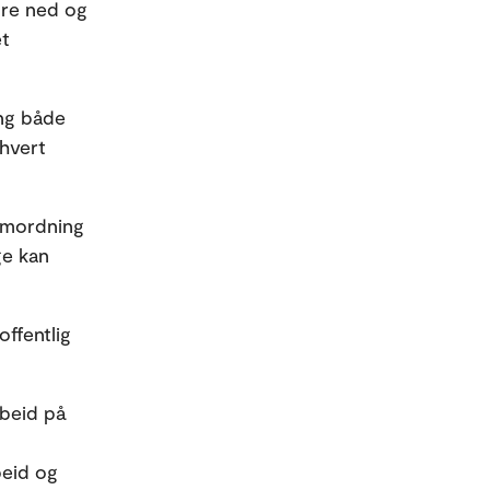
ldre ned og
et
ing både
 hvert
amordning
ge kan
ffentlig
rbeid på
beid og