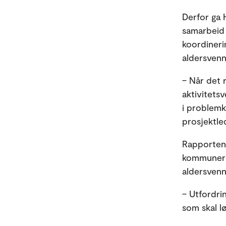
Derfor ga 
samarbeid
koordineri
aldersvenn
– Når det r
aktivitets
i problemk
prosjektled
Rapporten
kommuner s
aldersvenn
– Utfordri
som skal l