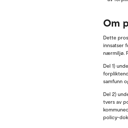
Om p
Dette pros
innsatser 
nærmiljø. 
Del 1) und
forplikten
samfunn o
Del 2) und
tvers av p
kommuneca
policy-dok