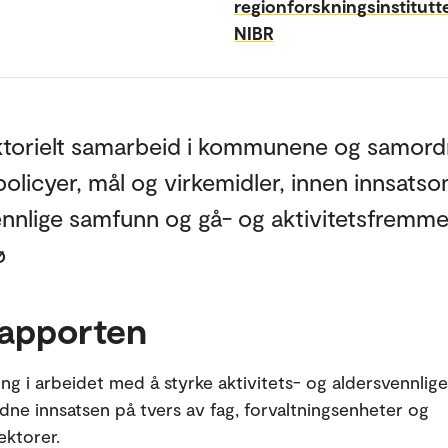
regionforskningsinstitutt
NIBR
ktorielt samarbeid i kommunene og samord
 policyer, mål og virkemidler, innen innsat
ennlige samfunn og gå- og aktivitetsfremm
ø
apporten
ing i arbeidet med å styrke aktivitets- og aldersvennlig
dne innsatsen på tvers av fag, forvaltningsenheter og
ktorer.