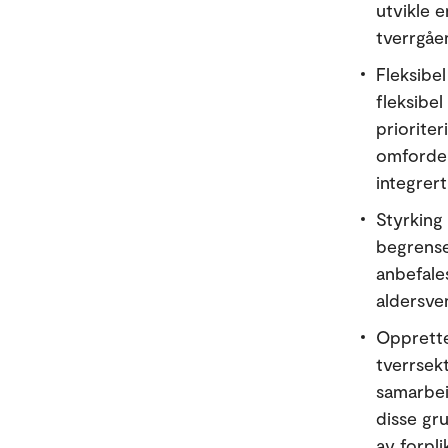
utvikle e
tverrgåe
Fleksibel
fleksibel
prioriter
omfordeli
integrert
Styrking
begrensed
anbefales
aldersve
Opprette
tverrsek
samarbeid
disse gr
av forpli