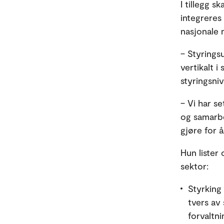
I tillegg s
integreres 
nasjonale n
– Styrings
vertikalt i
styringsniv
– Vi har s
og samarbe
gjøre for å
Hun lister
sektor:
Styrking
tvers av 
forvaltn