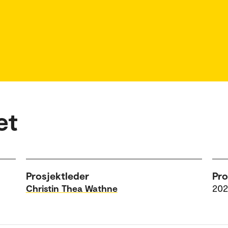
et
Prosjektleder
Pr
Christin Thea Wathne
20