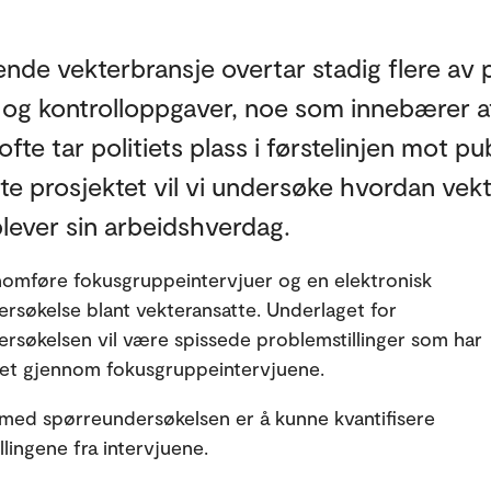
nde vekterbransje overtar stadig flere av p
 og kontrolloppgaver, noe som innebærer a
ofte tar politiets plass i førstelinjen mot pu
e prosjektet vil vi undersøke hvordan vek
lever sin arbeidshverdag.
nnomføre fokusgruppeintervjuer og en elektronisk
rsøkelse blant vekteransatte. Underlaget for
rsøkelsen vil være spissede problemstillinger som har
t gjennom fokusgruppeintervjuene.
med spørreundersøkelsen er å kunne kvantifisere
llingene fra intervjuene.