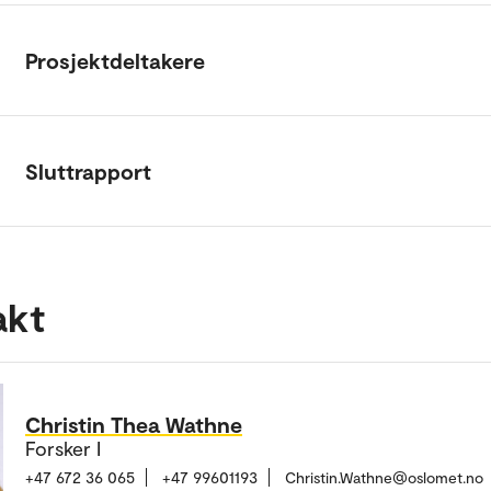
Prosjektdeltakere
Sluttrapport
akt
Christin Thea Wathne
Forsker I
+47 672 36 065
+47 99601193
Christin.Wathne@oslomet.no