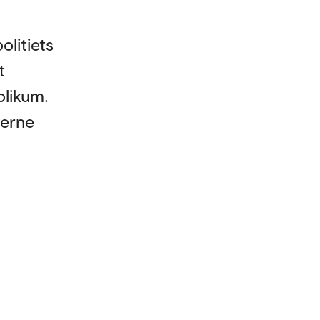
olitiets
t
blikum.
terne