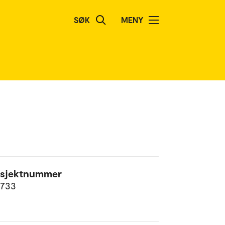
SØK
MENY
osjektnummer
2733