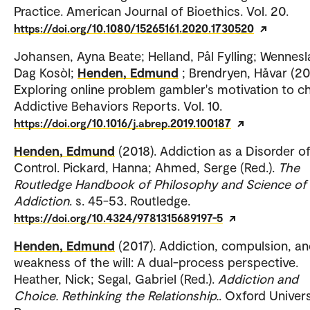
Practice. American Journal of Bioethics. Vol. 20.
https://doi.org/10.1080/15265161.2020.1730520
Johansen, Ayna Beate; Helland, Pål Fylling; Wennesl
Dag Kosòl;
Henden, Edmund
; Brendryen, Håvar (20
Exploring online problem gambler's motivation to c
Addictive Behaviors Reports. Vol. 10.
https://doi.org/10.1016/j.abrep.2019.100187
Henden, Edmund
(2018). Addiction as a Disorder of
Control. Pickard, Hanna; Ahmed, Serge (Red.).
The
Routledge Handbook of Philosophy and Science of
Addiction
. s. 45-53. Routledge.
https://doi.org/10.4324/9781315689197-5
Henden, Edmund
(2017). Addiction, compulsion, a
weakness of the will: A dual-process perspective.
Heather, Nick; Segal, Gabriel (Red.).
Addiction and
Choice. Rethinking the Relationship.
. Oxford Univers