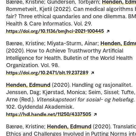
Bærøe, Kristine; Gundersen, Torbjørn;
Henden, Ed
Rommetveit, Kjetil (2022). Can medical algorithms 
fair? Three ethical quandaries and one dilemma. B
Health & Care Informatics. Vol. 29.
https://doi.org/10.1136/bmjhci-2021-100445
Bærøe, Kristine; Miyata-Sturm, Ainar;
Henden, Edm
(2020). How to Achieve Trusthworthy Artificial
Intelligence for Health. Bulletin of the World Health
Organization. Vol. 98.
https://doi.org/10.2471/blt.19.237289
Henden, Edmund
(2020). Handling og rasjonalitet.
Jenssen, Dag; Kjørstad, Monica; Seim, Sissel; Tufte,
Arne (Red.).
Vitenskapsteori for sosial- og helsefag
.
102. Gyldendal Akademisk.
https://hdl.handle.net/11250/4337505
Bærøe, Kristine;
Henden, Edmund
(2020). Translati
Ethics and Challenges Involved in Putting Norms int