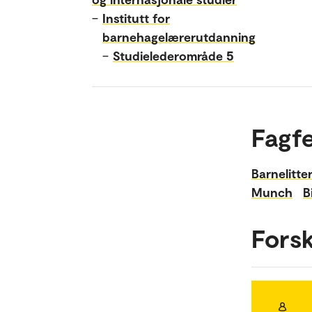
–
Institutt for
barnehagelærerutdanning
–
Studielederområde 5
Fagfe
Barnelitte
Munch
B
Fors