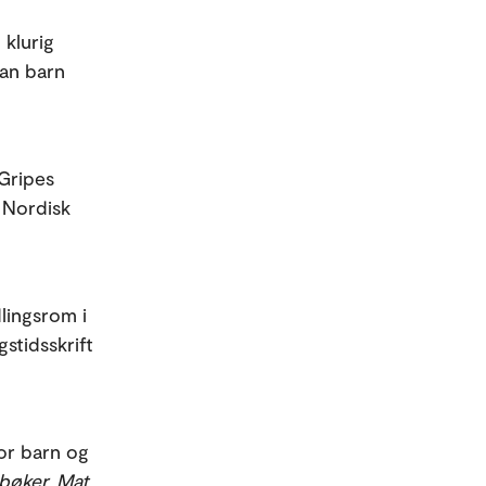
 klurig
dan barn
 Gripes
 Nordisk
dlingsrom i
stidsskrift
for barn og
ebøker. Mat