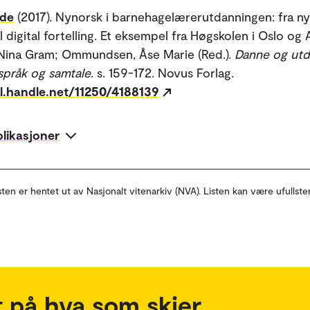
lde
(2017). Nynorsk i barnehagelærerutdanningen: fra n
l digital fortelling. Et eksempel fra Høgskolen i Oslo og
Nina Gram; Ommundsen, Åse Marie (Red.).
Danne og utd
 språk og samtale
. s. 159-172. Novus Forlag.
dl.handle.net/11250/4188139
blikasjoner
sten er hentet ut av Nasjonalt vitenarkiv (NVA). Listen kan være ufullste
 på hva som skjer