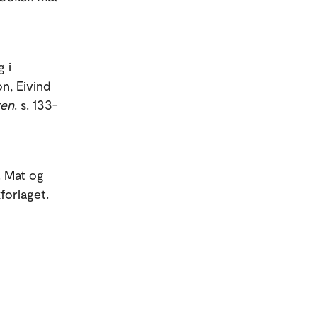
g i
on, Eivind
ren
. s. 133-
. Mat og
forlaget.