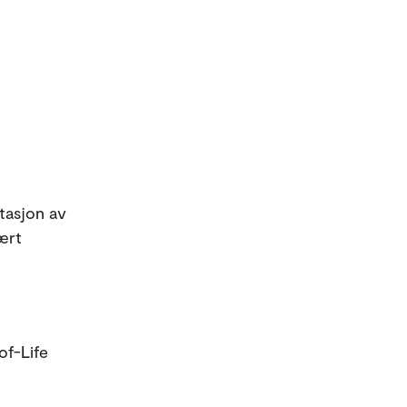
tasjon av
rært
of-Life