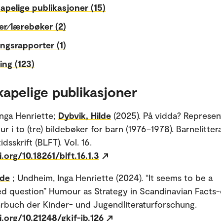
apelige publikasjoner (15)
er⁄lærebøker (2)
ngsrapporter (1)
ing (123)
kapelige publikasjoner
nga Henriette;
Dybvik, Hilde
(2025). På vidda? Represen
ur i to (tre) bildebøker for barn (1976–1978). Barnelitte
idsskrift (BLFT). Vol. 16.
i.org/10.18261/blft.16.1.3
lde
; Undheim, Inga Henriette (2024). “It seems to be a
d question” Humour as Strategy in Scandinavian Facts-
rbuch der Kinder- und Jugendliteraturforschung.
i.org/10.21248/gkjf-jb.126