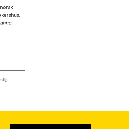
ynorsk
 Akershus.
anne.
ndig.