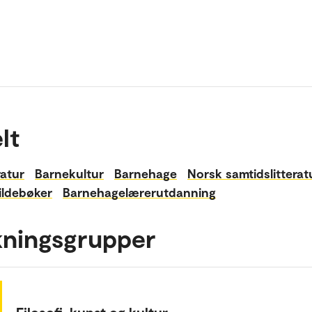
lt
ratur
Barnekultur
Barnehage
Norsk samtidslitterat
ildebøker
Barnehagelærerutdanning
kningsgrupper
Filosofi, kunst og kultur