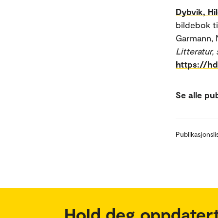
Dybvik, Hi
bildebok ti
Garmann, 
Litteratur,
https://h
Se alle pu
Publikasjonsli
Hold deg oppdatert