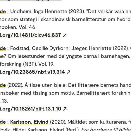
lde
; Undheim, Inga Henriette (2023). "Det verkar vara en
mor som strategi i skandinavisk barnelitteratur om hvor
arnboken. Vol. 46.
i.org/10.14811/clr.v46.837
lde
; Fodstad, Cecilie Dyrkorn; Jæger, Henriette (2022).
e? Om lesestunder med de yngste barna i barnehagen.
orskning (NBF). Vol. 19.
i.org/10.23865/nbf.v19.314
lde
(2022). Å tisse uten bleie: Det litterære barnets han
nsbøker med tissing som motiv. Barnelitterært forskning
 13.
i.org/10.18261/blft.13.1.10
lde
;
Karlsson, Eivind
(2020). Måltidet som kulturarena 
vik, Hilde; Karlsson, Eivind (Red.).
Fra bordvers til bild