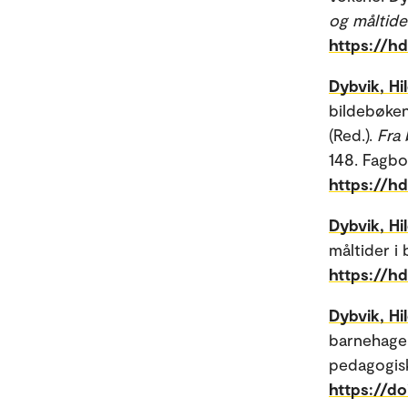
og måltider
https://h
Dybvik, Hi
bildebøkene
(Red.).
Fra 
148. Fagbo
https://h
Dybvik, Hi
måltider i
https://h
Dybvik, Hi
barnehagel
pedagogisk 
https://do