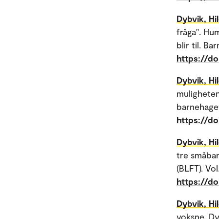
Dybvik, Hi
fråga". Hu
blir til. B
https://do
Dybvik, Hi
muligheten
barnehagef
https://do
Dybvik, Hi
tre småbar
(BLFT). Vol.
https://do
Dybvik, Hi
voksne. Dyb