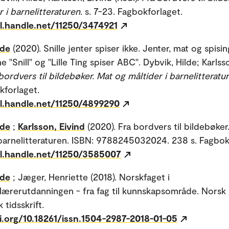
 i barnelitteraturen
. s. 7-23. Fagbokforlaget.
dl.handle.net/11250/3474921
lde
(2020). Snille jenter spiser ikke. Jenter, mat og spisin
 "Snill" og "Lille Ting spiser ABC". Dybvik, Hilde; Karlss
bordvers til bildebøker. Mat og måltider i barnelitteratu
kforlaget.
dl.handle.net/11250/4899290
lde
;
Karlsson, Eivind
(2020). Fra bordvers til bildebøker
 barnelitteraturen. ISBN: 9788245032024. 238 s. Fagbok
dl.handle.net/11250/3585007
lde
; Jæger, Henriette (2018). Norskfaget i
ærerutdanningen - fra fag til kunnskapsområde. Norsk
tidsskrift.
i.org/10.18261/issn.1504-2987-2018-01-05