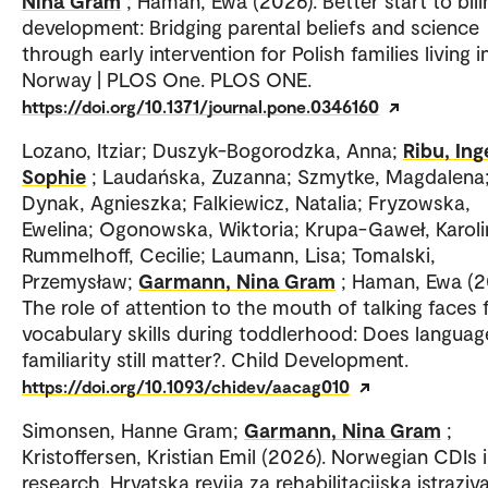
Nina Gram
; Haman, Ewa (2026). Better start to bili
development: Bridging parental beliefs and science
through early intervention for Polish families living i
Norway | PLOS One. PLOS ONE.
https://doi.org/10.1371/journal.pone.0346160
Lozano, Itziar; Duszyk-Bogorodzka, Anna;
Ribu, In
Sophie
; Laudańska, Zuzanna; Szmytke, Magdalena
Dynak, Agnieszka; Falkiewicz, Natalia; Fryzowska,
Ewelina; Ogonowska, Wiktoria; Krupa-Gaweł, Karoli
Rummelhoff, Cecilie; Laumann, Lisa; Tomalski,
Przemysław;
Garmann, Nina Gram
; Haman, Ewa (2
The role of attention to the mouth of talking faces 
vocabulary skills during toddlerhood: Does languag
familiarity still matter?. Child Development.
https://doi.org/10.1093/chidev/aacag010
Simonsen, Hanne Gram;
Garmann, Nina Gram
;
Kristoffersen, Kristian Emil (2026). Norwegian CDIs 
research. Hrvatska revija za rehabilitacijska istraziv