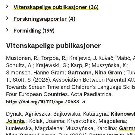
Vitenskapelige publikasjoner (36)
Forskningsrapporter (4)
Formidling (199)
Vitenskapelige publikasjoner
Mustonen, R.; Torppa, R.; Kraljević, J. Kuvač; Matić, A
Schults, A.; Krajewski, G.; Karp, P.; Muszyńska, K.;
Simonsen, Hanne Gram;
Garmann, Nina Gram
; Tul
T.; Stolt, S. (2026). Association Between Parental At
Towards Screen Time and Children's Language Skills
Four European Countries. Acta Paediatrica.
https://doi.org/10.1111/apa.70588
Dynak, Agnieszka; Bajkowska, Katarzyna;
Kilanows
Jolanta
; Kolak, Joanna; Krysztofiak, Magdalena;
Łuniewska, Magdalena; Muszyńska, Karolina;
Garm