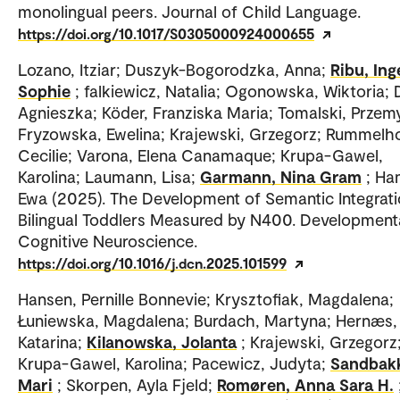
monolingual peers. Journal of Child Language.
https://doi.org/10.1017/S0305000924000655
Lozano, Itziar; Duszyk-Bogorodzka, Anna;
Ribu, In
Sophie
; falkiewicz, Natalia; Ogonowska, Wiktoria;
Agnieszka; Köder, Franziska Maria; Tomalski, Przem
Fryzowska, Ewelina; Krajewski, Grzegorz; Rummelho
Cecilie; Varona, Elena Canamaque; Krupa-Gawel,
Karolina; Laumann, Lisa;
Garmann, Nina Gram
; Ha
Ewa (2025). The Development of Semantic Integrati
Bilingual Toddlers Measured by N400. Development
Cognitive Neuroscience.
https://doi.org/10.1016/j.dcn.2025.101599
Hansen, Pernille Bonnevie; Krysztofiak, Magdalena;
Łuniewska, Magdalena; Burdach, Martyna; Hernæs,
Katarina;
Kilanowska, Jolanta
; Krajewski, Grzegorz
Krupa-Gawel, Karolina; Pacewicz, Judyta;
Sandbak
Mari
; Skorpen, Ayla Fjeld;
Romøren, Anna Sara H.