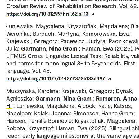
Croatian Review of Rehabilitation Research. Vol. 62.
https://doi.org/10.31299/hrri.62.si.13
Łuniewska, Magdalena; Krysztofiak, Magdalena; Bia
Weronika; Burdach, Martyna; Komorowska, Ewa;
Krajewski, Grzegorz; Pacewicz, Judyta; Radzikowsk
Julia;
Garmann, Nina Gram
; Haman, Ewa (2025). P
LITMUS Cross-Linguistic Lexical Task: Reliability, vali
and norms for monolingual 3- to 5-year olds. First
language. Vol. 45.
https://doi.org/10.1177/01427237251336497
Muszynska, Karolina; Krajewski, Grzegorz; Dynak,
Agnieszka;
Garmann, Nina Gram
;
Romøren, Anna 
H.
; Luniewska, Magdalena; Alcock, Katie; Katsos,
Napoleon; Kolak, Joanna; Simonsen, Hanne Gram;
Hansen, Pernille Bonnevie; Krysztofiak, Magdalena;
Sobota, Krzysztof; Haman, Ewa (2025). Bilingual ch
reach early language milestones at the same age a