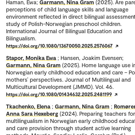
Haman, Ewa;
Garmann, Nina Gram
(2025). Are par
perceptions of child language skills and language
environment reflected in direct bilingual assessmen
study of Polish-Norwegian preschool children.
International Journal of Bilingual Education and
Bilingualism.
https://doi.org/10.1080/13670050.2025.2576067
Stapor, Monika Ewa
; Hansen, Joakim Evensen;
Garmann, Nina Gram
(2025). Home language use i
Norwegian early childhood education and care – Po
mothers’ perspectives. Journal of Multilingual and
Multicultural Development (JMMD). Vol. 46.
https://doi.org/10.1080/01434632.2025.2481199
Tkachenko, Elena
;
Garmann, Nina Gram
;
Romøre
Anna Sara Hexeberg
(2024). Preparing teachers fo
multilingualism in Norwegian early childhood educa
and care provision through student active learning