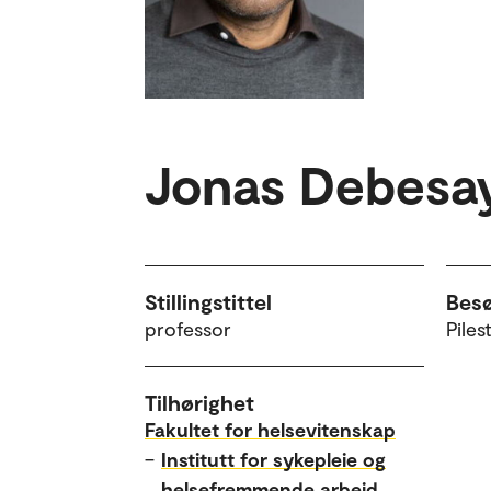
Jonas Debesa
Stillingstittel
Bes
professor
Piles
Tilhørighet
Fakultet for helsevitenskap
–
Institutt for sykepleie og
helsefremmende arbeid