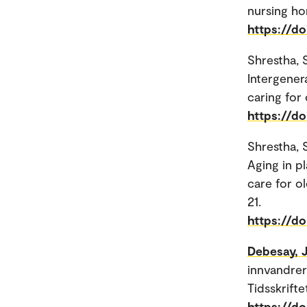
nursing ho
https://do
Shrestha, S
Intergener
caring for 
https://do
Shrestha, S
Aging in p
care for o
21.
https://d
Debesay, 
innvandrer
Tidsskrifte
https://do