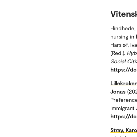
Vitens
Hindhede, 
nursing in
Harsløf, I
(Red.).
Hybr
Social Citi
https://d
Lillekroke
Jonas
(20
Preference
Immigrant 
https://d
Stray, Karo