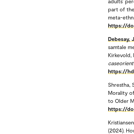
adults’ pe
part of th
meta-ethno
https://d
Debesay, 
samtale me
Kirkevold, 
caseorient
https://h
Shrestha, S
Morality o
to Older M
https://d
Kristiansen
(2024). Ho