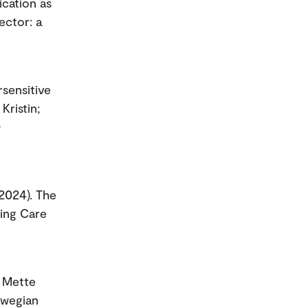
cation as
ector: a
rsensitive
Kristin;
(2024). The
ding Care
, Mette
rwegian