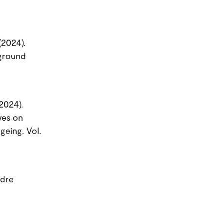
(2024).
kground
2024).
ves on
geing. Vol.
ldre