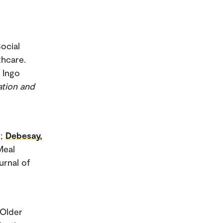
Social
thcare.
 Ingo
ation and
;
Debesay,
Meal
urnal of
 Older