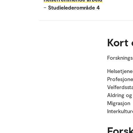
–
Studielederområde 4
Kort
Forskning
Helsetjene
Profesjone
Velferdsst
Aldring og
Migrasjon
Interkultur
Fors