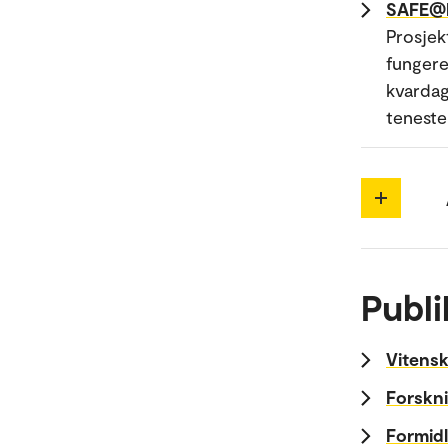
SAFE@H
Prosjek
fungere
kvardag
teneste
Publi
Vitensk
Forskni
Formidl