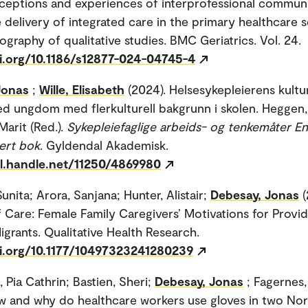
rceptions and experiences of interprofessional communi
e delivery of integrated care in the primary healthcare s
graphy of qualitative studies. BMC Geriatrics. Vol. 24.
oi.org/10.1186/s12877-024-04745-4
Jonas
;
Wille, Elisabeth
(2024). Helsesykepleierens kultu
d ungdom med flerkulturell bakgrunn i skolen. Heggen, 
Marit (Red.).
Sykepleiefaglige arbeids- og tenkemåter En
ert bok
. Gyldendal Akademisk.
dl.handle.net/11250/4869980
unita; Arora, Sanjana; Hunter, Alistair;
Debesay, Jonas
f Care: Female Family Caregivers’ Motivations for Provi
igrants. Qualitative Health Research.
oi.org/10.1177/10497323241280239
, Pia Cathrin; Bastien, Sheri;
Debesay, Jonas
; Fagernes
w and why do healthcare workers use gloves in two No