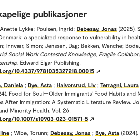
kapelige publikasjoner
Anette Lykke; Poulsen, Ingrid;
Debesay, Jonas
(2025). 
 Denmark: a specialized response to vulnerability in heal
van; Innvær, Simon; Jenssen, Dag; Bekken, Wenche; Bode,
id Social Work Contested Knowledge, Fragile Collabor
zenship
. Edward Elgar Publishing.
oi.org/10.4337/9781035327218.00015
n, Daniela
;
Bye, Asta
;
Halvorsrud, Liv
;
Terragni, Laura
24). Food for Soul—Older Immigrants’ Food Habits and 
s After Immigration: A Systematic Literature Review. Jo
and Minority Health. Vol. 26.
oi.org/10.1007/s10903-023-01571-5
line
; Wibe, Torunn;
Debesay, Jonas
;
Bye, Asta
(2024).