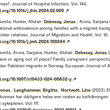
mes?. Journal of Hospital Infection. Vol. 146.
i.org/10.1016/j.jhin.2024.02.005
unita; Hunter, Alistair;
Debesay, Jonas
; Arora, Sanjana 
ational ambivalence among families with a migrant bac
older relatives. Journal of Migration and Health. Vol. 10.
i.org/10.1016/j.jmh.2024.100244
unita; Arora, Sanjana; Hunter, Alistair;
Debesay, Jonas
(
lace or aging out of place? Family caregivers’ perspecti
lder Pakistani migrants in Norway. European Journal of A
oi.org/10.1007/s10433-024-00832-y
Jonas
;
Langhammer, Birgitta
;
Nortvedt, Line
(2023). E
kvinner har dårligere helse enn resten av befolkningen.
t sykepleien. Vol. 111.
i.org/10.4220/Sykepleiens.2023.91013