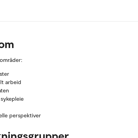
 om
sområder:
ster
lt arbeid
aten
 sykepleie
elle perspektiver
kningsgrupper