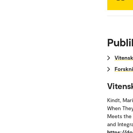
Publi
Vitensk
Forskni
Vitens
Kindt, Mar
When They 
Meets the 
and Integra
https://d