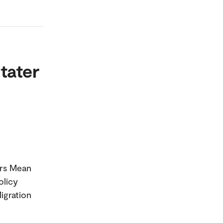
tater
ers Mean
olicy
igration