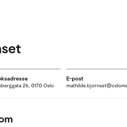
nset
øksadresse
E-post
sberggata 26, 0170 Oslo
mathilde.bjornset@oslom
 om