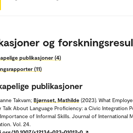
kasjoner og forskningsresul
apelige publikasjoner (4)
ngsrapporter (11)
kapelige publikasjoner
ianne Takvam;
Bjørnset, Mathilde
(2023). What Employ
Talk About Language Proficiency: a Civic Integration P
Importance of Informal Skills. Journal of International M
tion. Vol. 24.
oi.org/10.1007/s12134-023-01012-0