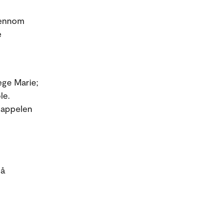
jennom
e
Hege Marie;
le.
Cappelen
på