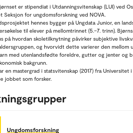
jørnset er stipendiat i Utdanningsvitenskap (LUI) ved O
tet Seksjon for ungdomsforskning ved NOVA.
dsprosjektet hennes bygger på Ungdata Junior, en lan
søkelse til elever på mellomtrinnet (5.–7. trinn). Bjørns
s på hvordan skoletilknytning påvirker subjektive livskva
 aldersgruppen, og hvorvidt dette varierer den mellom ul
arn med utenlandsfødte foreldre, gutter og jenter og 
økonomisk bakgrunn.
r en mastergrad i statsvitenskap (2017) fra Universitet i
re jobbet som forsker.
kningsgrupper
Ungdomsforskning