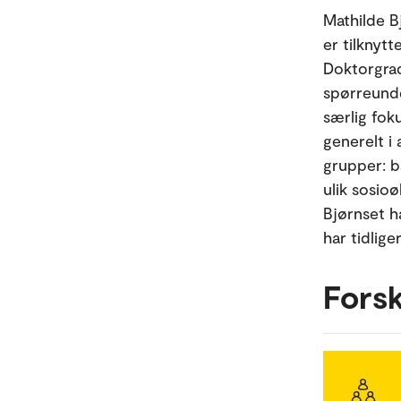
Mathilde B
er tilknyt
Doktorgra
spørreunder
særlig foku
generelt i
grupper: b
ulik sosio
Bjørnset ha
har tidlige
Fors