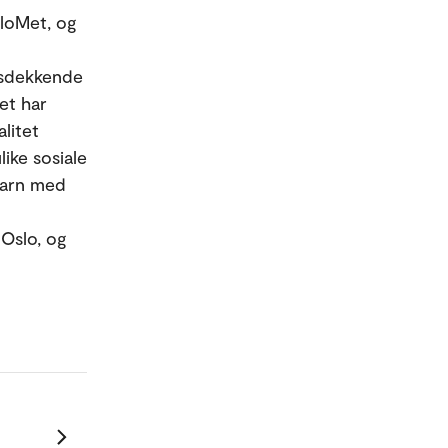
sloMet, og
dsdekkende
et har
litet
ike sosiale
barn med
 Oslo, og