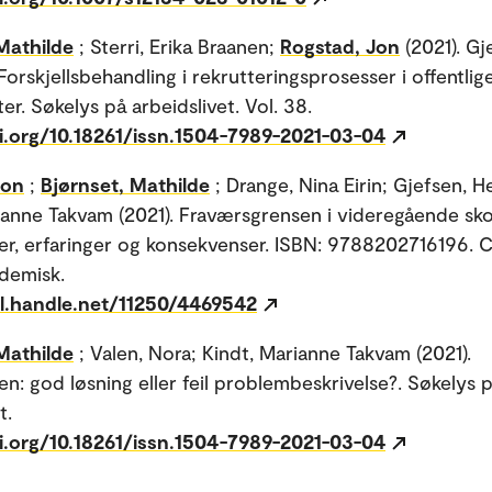
Mathilde
; Sterri, Erika Braanen;
Rogstad, Jon
(2021). G
Forskjellsbehandling i rekrutteringsprosesser i offentlig
r. Søkelys på arbeidslivet. Vol. 38.
oi.org/10.18261/issn.1504-7989-2021-03-04
Jon
;
Bjørnset, Mathilde
; Drange, Nina Eirin; Gjefsen, 
ianne Takvam (2021). Fraværsgrensen i videregående sko
er, erfaringer og konsekvenser. ISBN: 9788202716196. 
demisk.
dl.handle.net/11250/4469542
Mathilde
; Valen, Nora; Kindt, Marianne Takvam (2021).
n: god løsning eller feil problembeskrivelse?. Søkelys 
t.
oi.org/10.18261/issn.1504-7989-2021-03-04