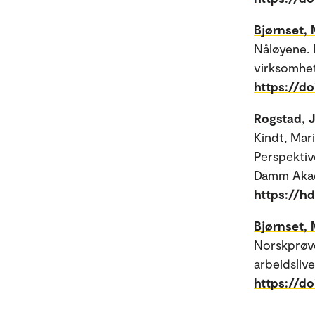
Bjørnset, 
Nåløyene. 
virksomhete
https://d
Rogstad, 
Kindt, Mar
Perspektiv
Damm Aka
https://h
Bjørnset, 
Norskprøve
arbeidslive
https://d