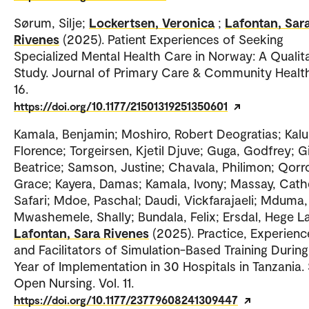
Sørum, Silje;
Lockertsen, Veronica
;
Lafontan, Sar
Rivenes
(2025). Patient Experiences of Seeking
Specialized Mental Health Care in Norway: A Qualita
Study. Journal of Primary Care & Community Health
16.
https://doi.org/10.1177/21501319251350601
Kamala, Benjamin; Moshiro, Robert Deogratias; Kal
Florence; Torgeirsen, Kjetil Djuve; Guga, Godfrey; Gi
Beatrice; Samson, Justine; Chavala, Philimon; Qorr
Grace; Kayera, Damas; Kamala, Ivony; Massay, Cath
Safari; Mdoe, Paschal; Daudi, Vickfarajaeli; Mduma,
Mwashemele, Shally; Bundala, Felix; Ersdal, Hege La
Lafontan, Sara Rivenes
(2025). Practice, Experienc
and Facilitators of Simulation-Based Training Durin
Year of Implementation in 30 Hospitals in Tanzania.
Open Nursing. Vol. 11.
https://doi.org/10.1177/23779608241309447