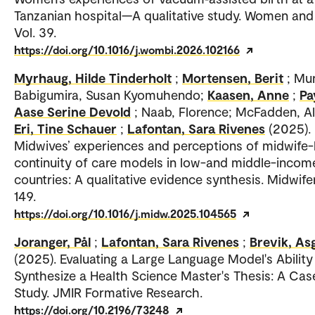
Tanzanian hospital—A qualitative study. Women and 
Vol. 39.
https://doi.org/10.1016/j.wombi.2026.102166
Myrhaug, Hilde Tinderholt
;
Mortensen, Berit
; Mu
Babigumira, Susan Kyomuhendo;
Kaasen, Anne
;
Pa
Aase Serine Devold
; Naab, Florence; McFadden, Al
Eri, Tine Schauer
;
Lafontan, Sara Rivenes
(2025).
Midwives’ experiences and perceptions of midwife-
continuity of care models in low-and middle-incom
countries: A qualitative evidence synthesis. Midwifer
149.
https://doi.org/10.1016/j.midw.2025.104565
Joranger, Pål
;
Lafontan, Sara Rivenes
;
Brevik, As
(2025). Evaluating a Large Language Model's Ability
Synthesize a Health Science Master's Thesis: A Cas
Study. JMIR Formative Research.
https://doi.org/10.2196/73248