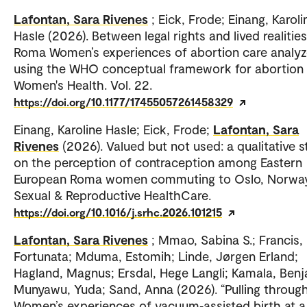
Lafontan, Sara Rivenes
; Eick, Frode; Einang, Karoli
Hasle (2026). Between legal rights and lived realities
Roma Women’s experiences of abortion care analy
using the WHO conceptual framework for abortion 
Women's Health. Vol. 22.
https://doi.org/10.1177/17455057261458329
Einang, Karoline Hasle; Eick, Frode;
Lafontan, Sara
Rivenes
(2026). Valued but not used: a qualitative 
on the perception of contraception among Eastern
European Roma women commuting to Oslo, Norway
Sexual & Reproductive HealthCare.
https://doi.org/10.1016/j.srhc.2026.101215
Lafontan, Sara Rivenes
; Mmao, Sabina S.; Francis,
Fortunata; Mduma, Estomih; Linde, Jørgen Erland;
Hagland, Magnus; Ersdal, Hege Langli; Kamala, Benj
Munyawu, Yuda; Sand, Anna (2026). “Pulling through
Women’s experiences of vacuum‑assisted birth at a 