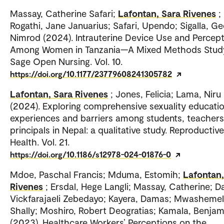
Massay, Catherine Safari;
Lafontan, Sara Rivenes
;
Rogathi, Jane Januarius; Safari, Upendo; Sigalla, G
Nimrod (2024). Intrauterine Device Use and Percep
Among Women in Tanzania—A Mixed Methods Stud
Sage Open Nursing. Vol. 10.
https://doi.org/10.1177/23779608241305782
Lafontan, Sara Rivenes
; Jones, Felicia; Lama, Niru
(2024). Exploring comprehensive sexuality educati
experiences and barriers among students, teacher
principals in Nepal: a qualitative study. Reproductive
Health. Vol. 21.
https://doi.org/10.1186/s12978-024-01876-0
Mdoe, Paschal Francis; Mduma, Estomih;
Lafontan,
Rivenes
; Ersdal, Hege Langli; Massay, Catherine; D
Vickfarajaeli Zebedayo; Kayera, Damas; Mwashemel
Shally; Moshiro, Robert Deogratias; Kamala, Benjam
(2023). Healthcare Workers’ Perceptions on the