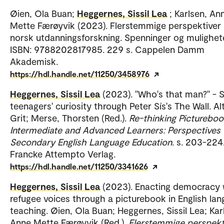
Øien, Ola Buan;
Heggernes, Sissil Lea
; Karlsen, An
Mette Færøyvik (2023). Flerstemmige perspektiver 
norsk utdanningsforskning. Spenninger og mulighete
ISBN: 9788202817985. 229 s. Cappelen Damm
Akademisk.
https://hdl.handle.net/11250/3458976
Heggernes, Sissil Lea
(2023). "Who's that man?" - S
teenagers' curiosity through Peter Sís's The Wall. Alt
Grit; Merse, Thorsten (Red.).
Re-thinking Pictureboo
Intermediate and Advanced Learners: Perspectives 
Secondary English Language Education
. s. 203-224
Francke Attempto Verlag.
https://hdl.handle.net/11250/3341626
Heggernes, Sissil Lea
(2023). Enacting democracy 
refugee voices through a picturebook in English la
teaching. Øien, Ola Buan; Heggernes, Sissil Lea; Kar
Anne Mette Færøyvik (Red.).
Flerstemmige perspekti