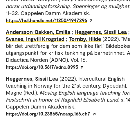
norsk utdanningsforskning. Spenninger og mulighet
11-32. Cappelen Damm Akademisk.
https://hdl.handle.net/11250/4947296
Andersson-Bakken, Emilia
;
Heggernes, Sissil Lea
;
Svanes, Ingvill Krogstad
;
Tørnby, Hilde
(2022). “M
blir det urettferdig for dem som ikke får!” Bildebøk
utgangspunkt for kritisk tenkning på barnetrinnet. 
Didactica Norden (ADNO). Vol. 16.
https://doi.org/10.5617/adno.8995
Heggernes, Sissil Lea
(2022). Intercultural English
teaching in Norway for the 21st century. Dypedahl,
Magne (Red.).
Moving English language teaching for
Festschrift in honor of Ragnhild Elisabeth Lund
. s. 
Cappelen Damm Akademisk.
https://doi.org/10.23865/noasp.166.ch7