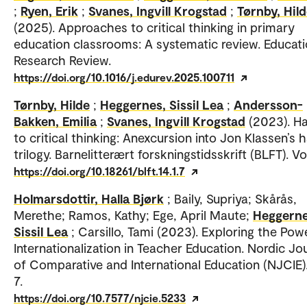
;
Ryen, Erik
;
Svanes, Ingvill Krogstad
;
Tørnby, Hil
(2025). Approaches to critical thinking in primary
education classrooms: A systematic review. Educati
Research Review.
https://doi.org/10.1016/j.edurev.2025.100711
Tørnby, Hilde
;
Heggernes, Sissil Lea
;
Andersson-
Bakken, Emilia
;
Svanes, Ingvill Krogstad
(2023). Ha
to critical thinking: Anexcursion into Jon Klassen’s h
trilogy. Barnelitterært forskningstidsskrift (BLFT). Vol
https://doi.org/10.18261/blft.14.1.7
Holmarsdottir, Halla Bjørk
; Baily, Supriya; Skårås,
Merethe; Ramos, Kathy; Ege, April Maute;
Heggerne
Sissil Lea
; Carsillo, Tami (2023). Exploring the Pow
Internationalization in Teacher Education. Nordic Jo
of Comparative and International Education (NJCIE).
7.
https://doi.org/10.7577/njcie.5233