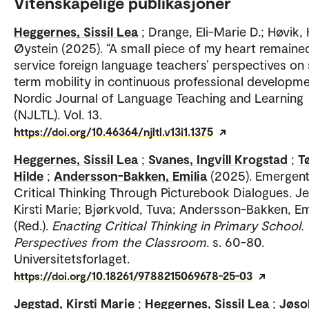
Vitenskapelige publikasjoner
Heggernes, Sissil Lea
; Drange, Eli-Marie D.; Høvik,
Øystein (2025). “A small piece of my heart remained
service foreign language teachers’ perspectives on
term mobility in continuous professional developme
Nordic Journal of Language Teaching and Learning
(NJLTL). Vol. 13.
https://doi.org/10.46364/njltl.v13i1.1375
Heggernes, Sissil Lea
;
Svanes, Ingvill Krogstad
;
T
Hilde
;
Andersson-Bakken, Emilia
(2025). Emergen
Critical Thinking Through Picturebook Dialogues. J
Kirsti Marie; Bjørkvold, Tuva; Andersson-Bakken, Em
(Red.).
Enacting Critical Thinking in Primary School.
Perspectives from the Classroom
. s. 60-80.
Universitetsforlaget.
https://doi.org/10.18261/9788215069678-25-03
Jegstad, Kirsti Marie
;
Heggernes, Sissil Lea
;
Jøso