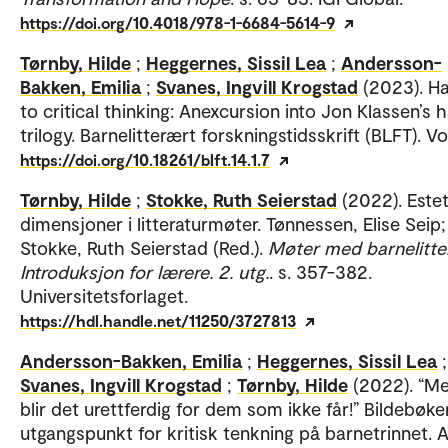
https://doi.org/10.4018/978-1-6684-5614-9
Tørnby, Hilde
;
Heggernes, Sissil Lea
;
Andersson-
Bakken, Emilia
;
Svanes, Ingvill Krogstad
(2023). Ha
to critical thinking: Anexcursion into Jon Klassen’s h
trilogy. Barnelitterært forskningstidsskrift (BLFT). Vol
https://doi.org/10.18261/blft.14.1.7
Tørnby, Hilde
;
Stokke, Ruth Seierstad
(2022). Este
dimensjoner i litteraturmøter. Tønnessen, Elise Seip;
Stokke, Ruth Seierstad (Red.).
Møter med barnelitter
Introduksjon for lærere. 2. utg.
. s. 357-382.
Universitetsforlaget.
https://hdl.handle.net/11250/3727813
Andersson-Bakken, Emilia
;
Heggernes, Sissil Lea
;
Svanes, Ingvill Krogstad
;
Tørnby, Hilde
(2022). “M
blir det urettferdig for dem som ikke får!” Bildebøk
utgangspunkt for kritisk tenkning på barnetrinnet. 