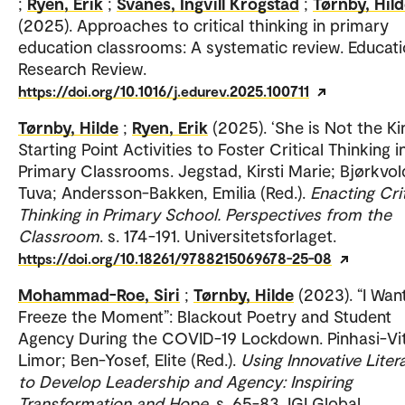
;
Ryen, Erik
;
Svanes, Ingvill Krogstad
;
Tørnby, Hil
(2025). Approaches to critical thinking in primary
education classrooms: A systematic review. Educati
Research Review.
https://doi.org/10.1016/j.edurev.2025.100711
Tørnby, Hilde
;
Ryen, Erik
(2025). ‘She is Not the Kin
Starting Point Activities to Foster Critical Thinking i
Primary Classrooms. Jegstad, Kirsti Marie; Bjørkvol
Tuva; Andersson-Bakken, Emilia (Red.).
Enacting Crit
Thinking in Primary School. Perspectives from the
Classroom
. s. 174-191. Universitetsforlaget.
https://doi.org/10.18261/9788215069678-25-08
Mohammad-Roe, Siri
;
Tørnby, Hilde
(2023). “I Wan
Freeze the Moment”: Blackout Poetry and Student
Agency During the COVID-19 Lockdown. Pinhasi-Vit
Limor; Ben-Yosef, Elite (Red.).
Using Innovative Liter
to Develop Leadership and Agency: Inspiring
Transformation and Hope
. s. 65-83. IGI Global.