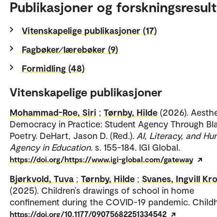
Publikasjoner og forskningsresult
Vitenskapelige publikasjoner (17)
Fagbøker⁄lærebøker (9)
Formidling (48)
Vitenskapelige publikasjoner
Mohammad-Roe, Siri
;
Tørnby, Hilde
(2026). Aesthe
Democracy in Practice: Student Agency Through Bl
Poetry. DeHart, Jason D. (Red.).
AI, Literacy, and H
Agency in Education
. s. 155-184. IGI Global.
https://doi.org/https://www.igi-global.com/gateway
Bjørkvold, Tuva
;
Tørnby, Hilde
;
Svanes, Ingvill Kr
(2025). Children’s drawings of school in home
confinement during the COVID-19 pandemic. Child
https://doi.org/10.1177/09075682251334542