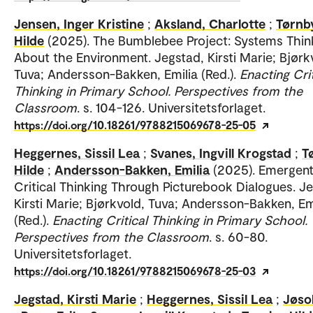
Jensen, Inger Kristine
;
Aksland, Charlotte
;
Tørnb
Hilde
(2025). The Bumblebee Project: Systems Thin
About the Environment. Jegstad, Kirsti Marie; Bjørk
Tuva; Andersson-Bakken, Emilia (Red.).
Enacting Crit
Thinking in Primary School. Perspectives from the
Classroom
. s. 104-126. Universitetsforlaget.
https://doi.org/10.18261/9788215069678-25-05
Heggernes, Sissil Lea
;
Svanes, Ingvill Krogstad
;
T
Hilde
;
Andersson-Bakken, Emilia
(2025). Emergen
Critical Thinking Through Picturebook Dialogues. J
Kirsti Marie; Bjørkvold, Tuva; Andersson-Bakken, Em
(Red.).
Enacting Critical Thinking in Primary School.
Perspectives from the Classroom
. s. 60-80.
Universitetsforlaget.
https://doi.org/10.18261/9788215069678-25-03
Jegstad, Kirsti Marie
;
Heggernes, Sissil Lea
;
Jøso