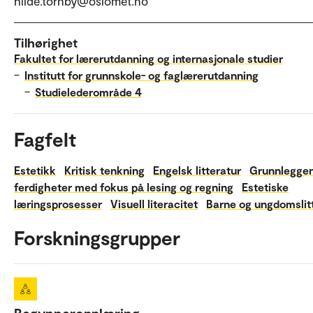
hilde.tornby@oslomet.no
Tilhørighet
Fakultet for lærerutdanning og internasjonale studier
–
Institutt for grunnskole- og faglærerutdanning
–
Studielederområde 4
Fagfelt
Estetikk
Kritisk tenkning
Engelsk litteratur
Grunnlegge
ferdigheter med fokus på lesing og regning
Estetiske
læringsprosesser
Visuell literacitet
Barne og ungdomslit
Forskningsgrupper