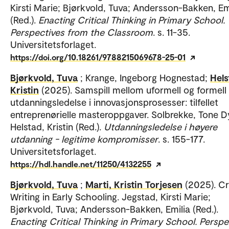
Kirsti Marie; Bjørkvold, Tuva; Andersson-Bakken, Em
(Red.).
Enacting Critical Thinking in Primary School.
Perspectives from the Classroom
. s. 11-35.
Universitetsforlaget.
https://doi.org/10.18261/9788215069678-25-01
Bjørkvold, Tuva
; Krange, Ingeborg Hognestad;
Hels
Kristin
(2025). Samspill mellom uformell og formell
utdanningsledelse i innovasjonsprosesser: tilfellet
entreprenørielle masteroppgaver. Solbrekke, Tone D
Helstad, Kristin (Red.).
Utdanningsledelse i høyere
utdanning - legitime kompromisser
. s. 155-177.
Universitetsforlaget.
https://hdl.handle.net/11250/4132255
Bjørkvold, Tuva
;
Marti, Kristin Torjesen
(2025). Cri
Writing in Early Schooling. Jegstad, Kirsti Marie;
Bjørkvold, Tuva; Andersson-Bakken, Emilia (Red.).
Enacting Critical Thinking in Primary School. Perspe