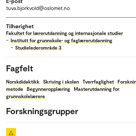
E-post
tuva.bjorkvold@oslomet.no
Tilhørighet
Fakultet for lærerutdanning og internasjonale studier
–
Institutt for grunnskole- og faglærerutdanning
–
Studielederområde 3
Fagfelt
Norskdidaktikk
Skriving i skolen
Tverrfaglighet
Forskni
metode
Begynneropplæring
Masterutdanning for
grunnskolelærere
Forskningsgrupper