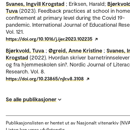
Svanes, Ingvill Krogstad
; Eriksen, Harald;
Bjørkvold
Tuva
(2023). Feedback practices at school in home
confinement at primary level during the Covid 19-
pandemic. International Journal of Educational Rese
Vol. 121.
https://doi.org/10.1016/j.ijer.2023.102235
Bjørkvold, Tuva
;
Øgreid, Anne Kristine
;
Svanes, In
Krogstad
(2022). Hvordan skriver barnetrinnseleve
og fra hjemmeskolen sin?. Nordic Journal of Litera
Research. Vol. 8.
https://doi.org/10.23865/njlr.v8.3108
Se alle publikasjoner
Publikasjonslisten er hentet ut av Nasjonalt vitenarkiv (NVA
Listen kan være ufullstendig.