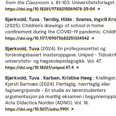
from the Classroom
. s. 81-103. Universitetsforlaget.
https://doi.org/10.18261/9788215069678-25-04
Bjørkvold, Tuva
;
Tørnby, Hilde
;
Svanes, Ingvill Kr
(2025). Children’s drawings of school in home
confinement during the COVID-19 pandemic. Child
https://doi.org/10.1177/09075682251334542
Bjørkvold, Tuva
(2024). En profesjonsrettet og
forskningsbasert masteroppgave. Uniped - Tidsskrif
universitets- og høgskolepedagogikk. Vol. 47.
https://doi.org/10.18261/uniped.47.4
Bjørkvold, Tuva
;
Karlsen, Kristine Høeg
; Krallinger
Kjersti Bartnæs (2024). Flerfaglig, tverrfaglig eller
fagovergripende - En studie av lærerstudenters
argumentasjon på muntlig eksamen i begynneroppl
Acta Didactica Norden (ADNO). Vol. 18.
https://doi.org/10.5617/adno.9901