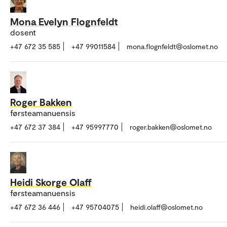
Mona Evelyn Flognfeldt
dosent
+47 672 35 585
+47 99011584
mona.flognfeldt@oslomet.no
Roger Bakken
førsteamanuensis
+47 672 37 384
+47 95997770
roger.bakken@oslomet.no
Heidi Skorge Olaff
førsteamanuensis
+47 672 36 446
+47 95704075
heidi.olaff@oslomet.no