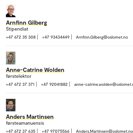
Arnfinn Gilberg
Stipendiat
+47 672 35 308
+47 93434449
Arnfinn.Gilberg@oslomet.no
Anne-Catrine Wolden
førstelektor
+47 672 37 371
+47 92041882
anne-catrine.wolden@oslomet.
Anders Martinsen
førsteamanuensis
+47 672 37 635
+47 97075566
Anders.Martinsen@oslomet.no