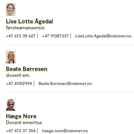
Lise Lotte Ågedal
førsteamanuensis
+47 672 35 627
+47 91387337
LiseLotte.Agedal@oslomet.no
Beate Børresen
dosent em.
+47 41102994
Beate.Borresen@oslomet.no
Hæge Nore
Dosent emeritus
+47 672 37 354
haege.nore@oslomet.no