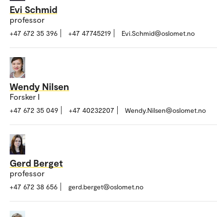
Evi Schmid
professor
+47 672 35 396
+47 47745219
Evi.Schmid@oslomet.no
Wendy Nilsen
Forsker I
+47 672 35 049
+47 40232207
Wendy.Nilsen@oslomet.no
Gerd Berget
professor
+47 672 38 656
gerd.berget@oslomet.no