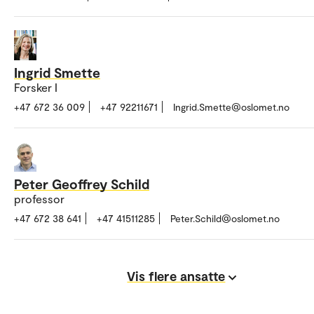
Ingrid Smette
Forsker I
+47 672 36 009
+47 92211671
Ingrid.Smette@oslomet.no
Peter Geoffrey Schild
professor
+47 672 38 641
+47 41511285
Peter.Schild@oslomet.no
Vis flere ansatte