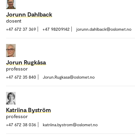
Jorunn Dahlback
dosent
+47 672 37 369
+47 98209142
jorunn.dahlback@oslomet.no
Jorun Rugkåsa
professor
+47 672 35 840
Jorun.Rugkasa@oslomet.no
Katriina Byström
professor
+47 672 38 036
katriina.bystrom@oslomet.no