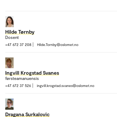
Hilde Tørnby
Dosent
+47 672 37 208
Hilde.Tornby@oslomet.no
Ingvill Krogstad Svanes
førsteamanuensis
+47 672 37 526
ingvill.krogstad.svanes@oslomet.no
Dragana Surkalovic