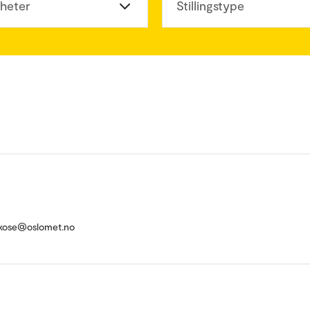
heter
Stillingstype
akose@oslomet.no