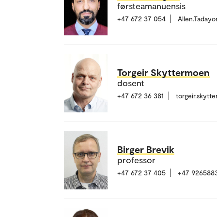
førsteamanuensis
+47 672 37 054
Allen.Taday
Torgeir Skyttermoen
dosent
+47 672 36 381
torgeir.skyt
Birger Brevik
professor
+47 672 37 405
+47 926588