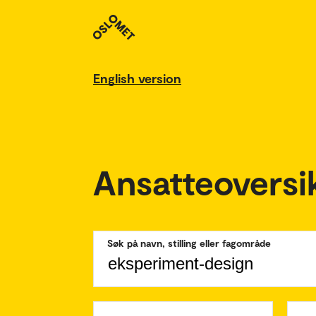
English version
Ansatteoversi
Søk på navn, stilling eller fagområde