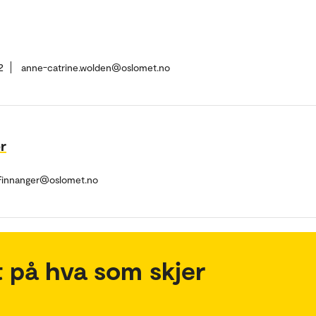
2
anne-catrine.wolden@oslomet.no
r
rFinnanger@oslomet.no
 på hva som skjer