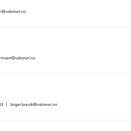
on@oslomet.no
termoen@oslomet.no
33
birger.brevik@oslomet.no