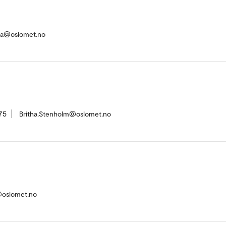
va@oslomet.no
75
Britha.Stenholm@oslomet.no
@oslomet.no