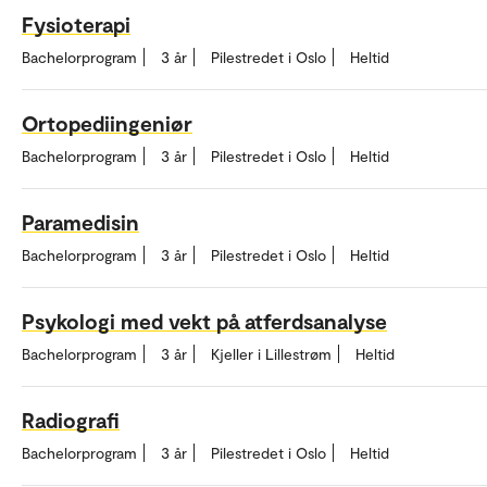
Fysioterapi
Bachelorprogram
3 år
Pilestredet i Oslo
Heltid
Ortopediingeniør
Bachelorprogram
3 år
Pilestredet i Oslo
Heltid
Paramedisin
Bachelorprogram
3 år
Pilestredet i Oslo
Heltid
Psykologi med vekt på atferdsanalyse
Bachelorprogram
3 år
Kjeller i Lillestrøm
Heltid
Radiografi
Bachelorprogram
3 år
Pilestredet i Oslo
Heltid