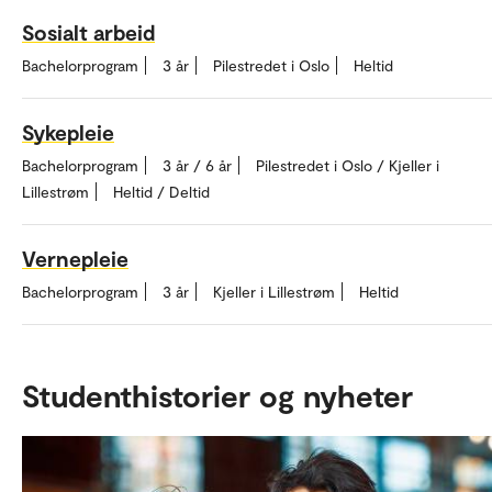
Sosialt arbeid
Bachelorprogram
3 år
Pilestredet i Oslo
Heltid
Sykepleie
Bachelorprogram
3 år / 6 år
Pilestredet i Oslo / Kjeller i
Lillestrøm
Heltid / Deltid
Vernepleie
Bachelorprogram
3 år
Kjeller i Lillestrøm
Heltid
Studenthistorier og nyheter