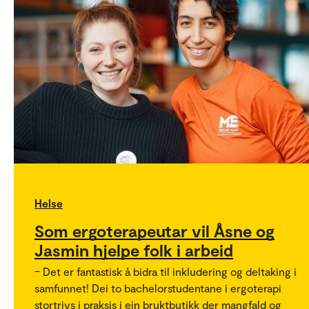
Helse
Som ergoterapeutar vil Åsne og
Jasmin hjelpe folk i arbeid
– Det er fantastisk å bidra til inkludering og deltaking i
samfunnet! Dei to bachelorstudentane i ergoterapi
stortrivs i praksis i ein bruktbutikk der mangfald og