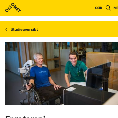
SØK
M
Studieoversikt