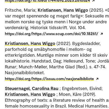
https://doi.org/10.1080/17441692.2025.2610524
Fritsche, Maria;
Kristiansen, Hans Wiggo
(2025). «
var meget spennende og meget farlig»: Seksuelle 
mellom norske og tyske menn i Norge under andre
verdenskrig. Historisk tidsskrift. Vol. 104.
https://doi.org/https://www.scup.com/doi/10.18261/
Kristiansen, Hans Wiggo
(2022). Bygdesladder,
parforhold og småbyhomofile i mellom- og
etterkrigstiden. Muntlige minner som kilder til skeiv
lokalhistorie. Hundstad, Dag; Hellesund, Tone; Jord
Runar; Munch-Møller, Marthe Glad (Red.). s. 47-74.
Nasjonalbiblioteket.
https://doi.org/https://issuu.com/nasjonalbibliote
Steuernagel, Carolina Rau
; Engebretsen, Eivind;
Kristiansen, Hans Wiggo
; Moen, Kåre (2019).
Ethnography of texts: a literature review of health 
female homosexuality in Brazil. Medical Humanities.