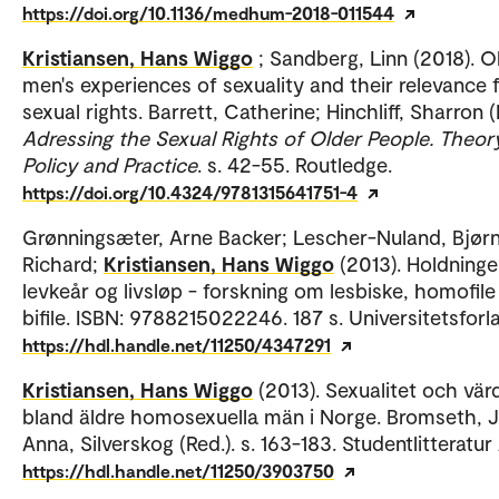
https://doi.org/10.1136/medhum-2018-011544
Kristiansen, Hans Wiggo
; Sandberg, Linn (2018). O
men's experiences of sexuality and their relevance 
sexual rights. Barrett, Catherine; Hinchliff, Sharron (
Adressing the Sexual Rights of Older People. Theory
Policy and Practice
. s. 42-55. Routledge.
https://doi.org/10.4324/9781315641751-4
Grønningsæter, Arne Backer; Lescher-Nuland, Bjør
Richard;
Kristiansen, Hans Wiggo
(2013). Holdninge
levkeår og livsløp - forskning om lesbiske, homofile
bifile. ISBN: 9788215022246. 187 s. Universitetsforl
https://hdl.handle.net/11250/4347291
Kristiansen, Hans Wiggo
(2013). Sexualitet och vär
bland äldre homosexuella män i Norge. Bromseth, 
Anna, Silverskog (Red.). s. 163-183. Studentlitteratur
https://hdl.handle.net/11250/3903750