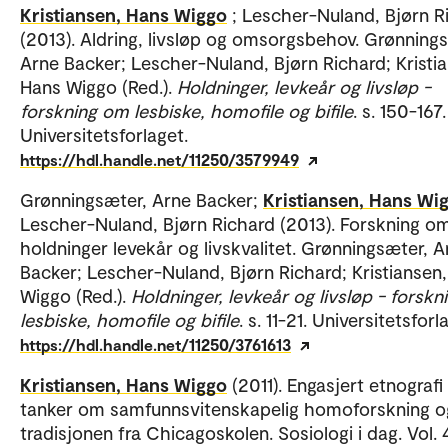
Kristiansen, Hans Wiggo
; Lescher-Nuland, Bjørn R
(2013). Aldring, livsløp og omsorgsbehov. Grønning
Arne Backer; Lescher-Nuland, Bjørn Richard; Kristi
Hans Wiggo (Red.).
Holdninger, levkeår og livsløp -
forskning om lesbiske, homofile og bifile
. s. 150-167.
Universitetsforlaget.
https://hdl.handle.net/11250/3579949
Grønningsæter, Arne Backer;
Kristiansen, Hans Wi
Lescher-Nuland, Bjørn Richard (2013). Forskning o
holdninger levekår og livskvalitet. Grønningsæter, A
Backer; Lescher-Nuland, Bjørn Richard; Kristiansen
Wiggo (Red.).
Holdninger, levkeår og livsløp - forsk
lesbiske, homofile og bifile
. s. 11-21. Universitetsforl
https://hdl.handle.net/11250/3761613
Kristiansen, Hans Wiggo
(2011). Engasjert etnografi
tanker om samfunnsvitenskapelig homoforskning o
tradisjonen fra Chicagoskolen. Sosiologi i dag. Vol. 4