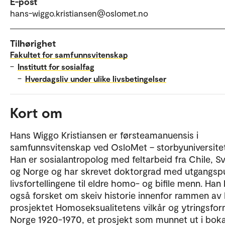
E-post
hans-wiggo.kristiansen@oslomet.no
Tilhørighet
Fakultet for samfunnsvitenskap
–
Institutt for sosialfag
–
Hverdagsliv under ulike livsbetingelser
Kort om
Hans Wiggo Kristiansen er førsteamanuensis i
samfunnsvitenskap ved OsloMet – storbyuniversitet
Han er sosialantropolog med feltarbeid fra Chile, Sv
og Norge og har skrevet doktorgrad med utgangspu
livsfortellingene til eldre homo- og bifile menn. Han
også forsket om skeiv historie innenfor rammen av
prosjektet Homoseksualitetens vilkår og ytringsfor
Norge 1920-1970, et prosjekt som munnet ut i bok