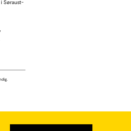
i Søraust-
v
.
ndig.