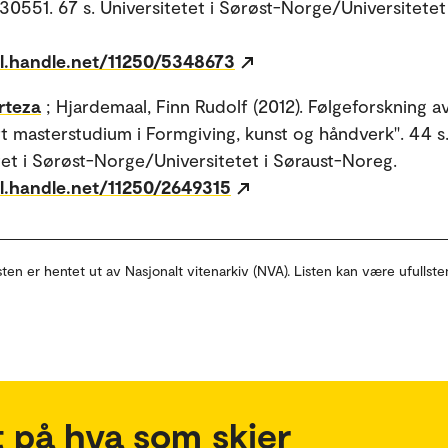
551. 67 s. Universitetet i Sørøst-Norge/Universitetet 
dl.handle.net/11250/5348673
rteza
; Hjardemaal, Finn Rudolf (2012). Følgeforskning a
t masterstudium i Formgiving, kunst og håndverk". 44 s
tet i Sørøst-Norge/Universitetet i Søraust-Noreg.
dl.handle.net/11250/2649315
sten er hentet ut av Nasjonalt vitenarkiv (NVA). Listen kan være ufullste
 på hva som skjer