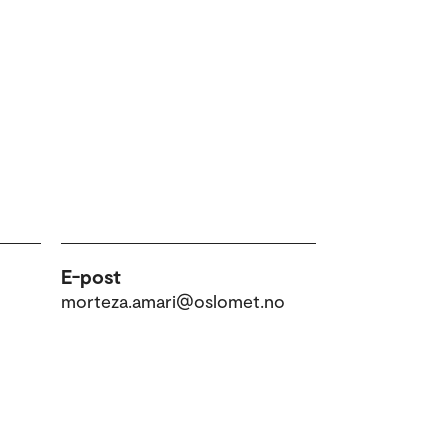
E-post
morteza.amari@oslomet.no