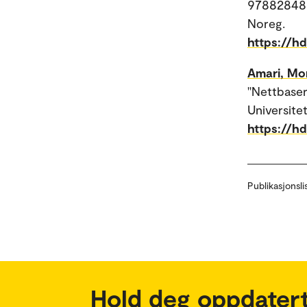
9788284830
Noreg.
https://h
Amari, Mo
"Nettbaser
Universite
https://h
Publikasjonsli
Hold deg oppdatert