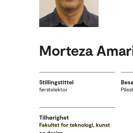
Morteza Amar
Stillingstittel
Bes
førstelektor
Piles
Tilhørighet
Fakultet for teknologi, kunst
og design